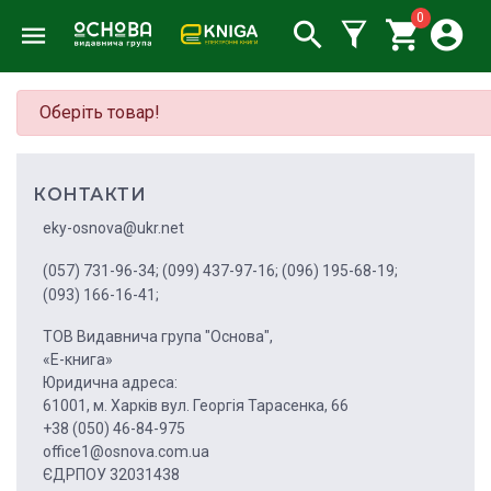
0
Оберіть товар!
КОНТАКТИ
eky-osnova@ukr.net
(057) 731-96-34;
(099) 437-97-16;
(096) 195-68-19;
(093) 166-16-41;
ТОВ Видавнича група "Основа",
«Е-книга»
Юридична адреса:
61001, м. Харків вул. Георгія Тарасенка, 66
+38 (050) 46-84-975
office1@osnova.com.ua
ЄДРПОУ 32031438