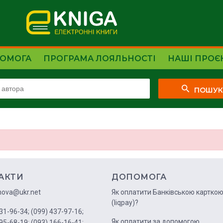
ОМОГА
ПРОГРАМА ЛОЯЛЬНОСТІ
НАШІ ПРОЄ
ПОШУ
АКТИ
ДОПОМОГА
nova@ukr.net
Як оплатити Банківською картко
(liqpay)?
31-96-34;
(099) 437-97-16;
Як оплатити за допомогою
95-68-19;
(093) 166-16-41;