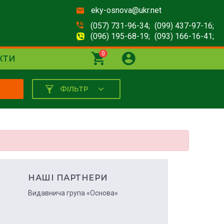
eky-osnova@ukr.net
(057) 731-96-34;
(099) 437-97-16;
(096) 195-68-19;
(093) 166-16-41;
0
КТИ
ФІЛЬТР
К
НАШІ ПАРТНЕРИ
ю
Видавнича група «Основа»