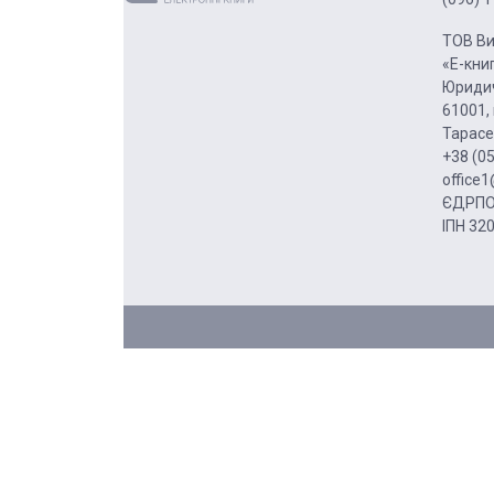
ТОВ Ви
«Е-кни
Юридич
61001, 
Тарасе
+38 (0
office
ЄДРПО
ІПН 32