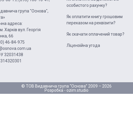
особистого рахунку?
давнича група "Основа",
Як оплатити книгу грошовим
га»
переказом на реквізити?
на адреса:
м. Харків вул. Георгія
Як скачати оплачений товар?
нка, 66
50) 46-84-975
Ліцензійна угода
1@osnova.com.ua
У 32031438
0314320301
© ТОВ Видавнича група “Основа” 2009 – 2026
Розробка -
ozim.studio