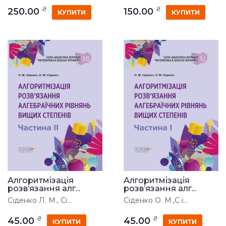
₴
₴
250.00
150.00
КУПИТИ
КУПИТИ
Алгоритмізація
Алгоритмізація
розв’язання алг...
розв’язання алг...
Сіденко Л. М., Сі...
Сіденко О. М.,С і...
₴
₴
45.00
45.00
КУПИТИ
КУПИТИ