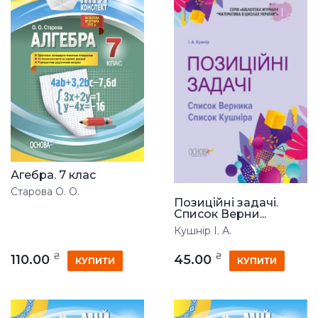
Агебра. 7 клас
Старова О. О.
Позиційні задачі.
Список Верни...
Кушнір І. А.
₴
₴
110.00
45.00
КУПИТИ
КУПИТИ