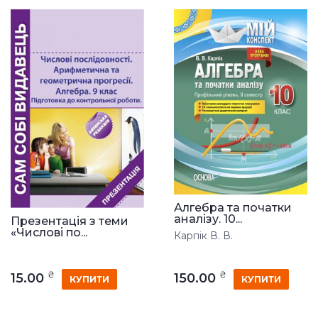
Алгебра та початки
аналізу. 10...
Презентація з теми
«Числові по...
Карпік В. В.
₴
₴
15.00
150.00
КУПИТИ
КУПИТИ