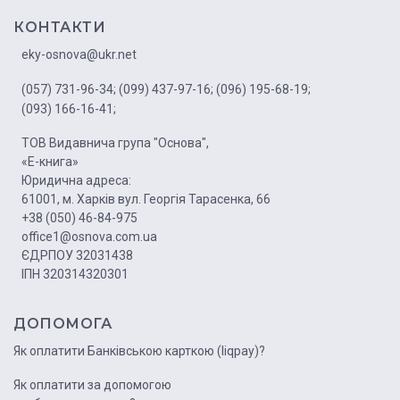
КОНТАКТИ
eky-osnova@ukr.net
(057) 731-96-34;
(099) 437-97-16;
(096) 195-68-19;
(093) 166-16-41;
ТОВ Видавнича група "Основа",
«Е-книга»
Юридична адреса:
61001, м. Харків вул. Георгія Тарасенка, 66
+38 (050) 46-84-975
office1@osnova.com.ua
ЄДРПОУ 32031438
ІПН 320314320301
ДОПОМОГА
Як оплатити Банківською карткою (liqpay)?
Як оплатити за допомогою