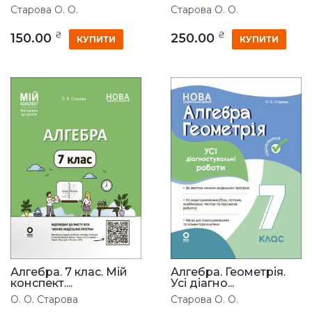
Старова О. О.
Старова О. О.
₴
₴
150.00
250.00
КУПИТИ
КУПИТИ
Алгебра. 7 клас. Мій
Алгебра. Геометрія.
конспект....
Усі діагно...
О. О. Старова
Старова О. О.