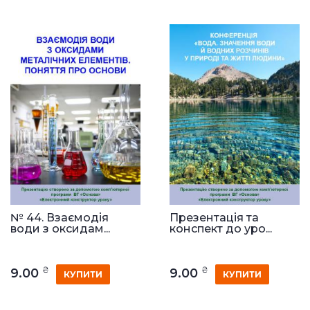
№ 44. Взаємодія
Презентація та
води з оксидам...
конспект до уро...
₴
₴
9.00
9.00
КУПИТИ
КУПИТИ