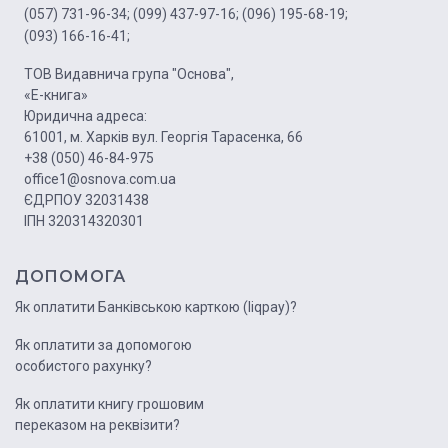
(057) 731-96-34;
(099) 437-97-16;
(096) 195-68-19;
(093) 166-16-41;
ТОВ Видавнича група "Основа",
«Е-книга»
Юридична адреса:
61001, м. Харків вул. Георгія Тарасенка, 66
+38 (050) 46-84-975
office1@osnova.com.ua
ЄДРПОУ 32031438
ІПН 320314320301
ДОПОМОГА
Як оплатити Банківською карткою (liqpay)?
Як оплатити за допомогою
особистого рахунку?
Як оплатити книгу грошовим
переказом на реквізити?