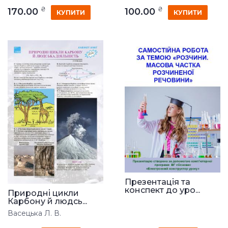
₴
₴
170.00
100.00
КУПИТИ
КУПИТИ
Презентація та
конспект до уро...
Природні цикли
Карбону й людсь...
Васецька Л. В.