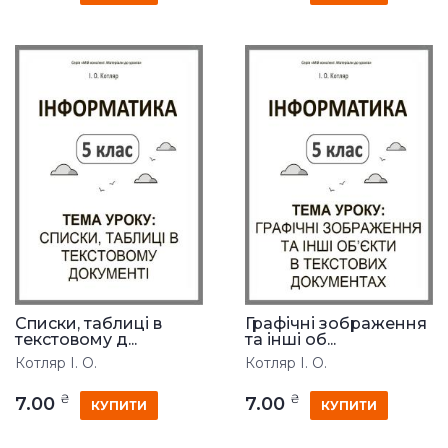
Списки, таблиці в
Графічні зображення
текстовому д...
та інші об...
Котляр І. О.
Котляр І. О.
₴
₴
7.00
7.00
КУПИТИ
КУПИТИ