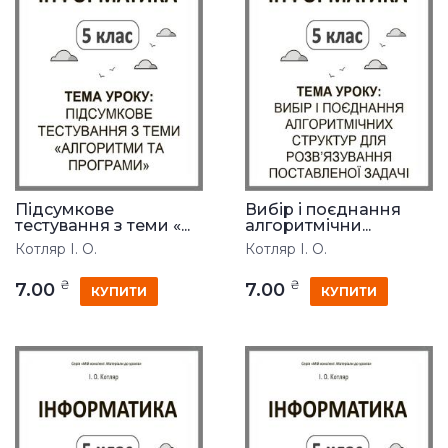
Підсумкове
Вибір і поєднання
тестування з теми «...
алгоритмічни...
Котляр І. О.
Котляр І. О.
₴
₴
7.00
7.00
КУПИТИ
КУПИТИ