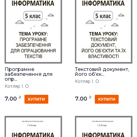
Програмне
Текстовий документ,
забезпечення для
його об’єк...
опр...
Котляр І. О.
Котляр І. О.
₴
₴
7.00
7.00
КУПИТИ
КУПИТИ