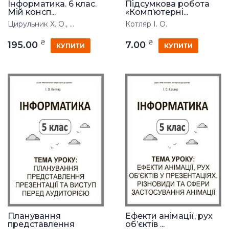
Інформатика. 6 клас.
Підсумкова робота
Мій консп...
«Комп’ютерні...
Цирульник Х. О., ...
Котляр І. О.
₴
₴
195.00
7.00
КУПИТИ
КУПИТИ
Планування
Ефекти анімації, рух
представлення
об’єктів ...