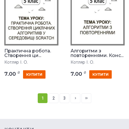
Практична робота.
Алгоритми з
Створення ци...
повтореннями. Конс...
Котляр І. О.
Котляр І. О.
₴
₴
7.00
7.00
КУПИТИ
КУПИТИ
1
2
3