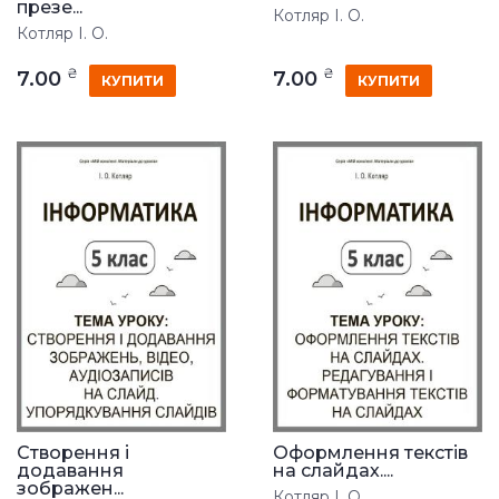
презе...
Котляр І. О.
Котляр І. О.
₴
₴
7.00
7.00
КУПИТИ
КУПИТИ
Створення і
Оформлення текстів
додавання
на слайдах....
зображен...
Котляр І. О.