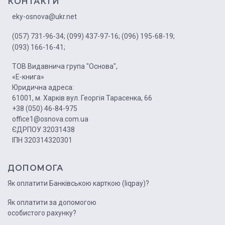
КОНТАКТИ
eky-osnova@ukr.net
(057) 731-96-34;
(099) 437-97-16;
(096) 195-68-19;
(093) 166-16-41;
ТОВ Видавнича група "Основа",
«Е-книга»
Юридична адреса:
61001, м. Харків вул. Георгія Тарасенка, 66
+38 (050) 46-84-975
office1@osnova.com.ua
ЄДРПОУ 32031438
ІПН 320314320301
ДОПОМОГА
Як оплатити Банківською карткою (liqpay)?
Як оплатити за допомогою
особистого рахунку?