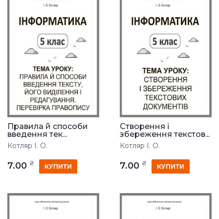
Правила й способи
Створення і
введення тек...
збереження текстов...
Котляр І. О.
Котляр І. О.
₴
₴
7.00
7.00
КУПИТИ
КУПИТИ