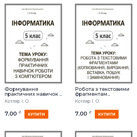
Формування
Робота з текстовими
практичних навичок ...
фрагментам...
Котляр І. О.
Котляр І. О.
₴
₴
7.00
7.00
КУПИТИ
КУПИТИ