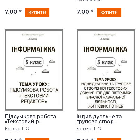
₴
₴
7.00
7.00
КУПИТИ
КУПИТИ
Підсумкова робота
Індивідуальне та
«Текстовий р...
групове створ...
Котляр І. О.
Котляр І. О.
₴
₴