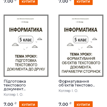
7.00
7.00
КУПИТИ
КУПИТИ
Підготовка
Форматування
текстового
об’єктів текстово...
документ...
Котляр І. О.
Котляр І. О.
₴
₴
7.00
7.00
КУПИТИ
КУПИТИ