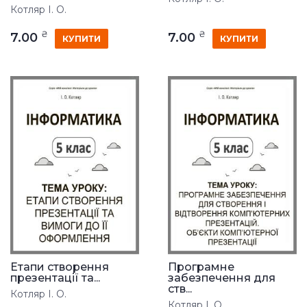
Котляр І. О.
₴
₴
7.00
7.00
КУПИТИ
КУПИТИ
Етапи створення
Програмне
презентації та...
забезпечення для
ств...
Котляр І. О.
Котляр І. О.