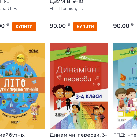
 У...
ДЗУМІВ. 9–10 ...
ва Л. В.
Н. І. Павлюк, І. ...
₴
₴
₴
00
90.00
90.00
КУПИТИ
КУПИТИ
 майбутніх
Динамічні перерви. 3–
ГПД: інте