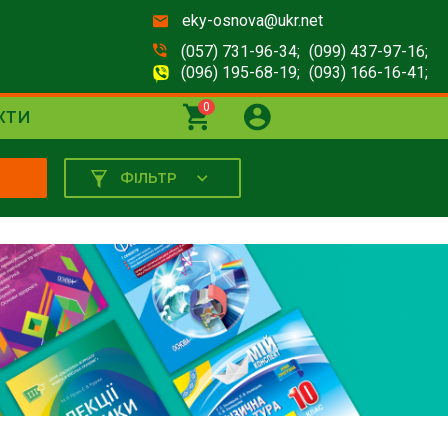
eky-osnova@ukr.net
(057) 731-96-34;
(099) 437-97-16;
(096) 195-68-19;
(093) 166-16-41;
0
КТИ
ФІЛЬТР
К