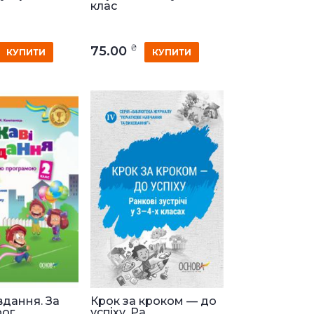
клас
₴
75.00
КУПИТИ
КУПИТИ
вдання. За
Крок за кроком — до
г...
успіху. Ра...