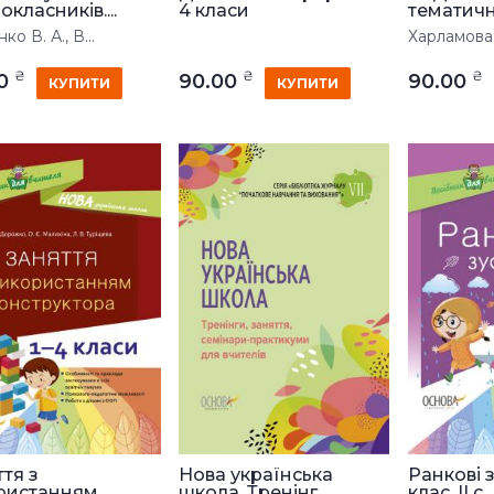
класників....
4 класи
тематичні 
ко В. А., В...
Харламова 
₴
₴
₴
00
90.00
90.00
КУПИТИ
КУПИТИ
тя з
Нова українська
Ранкові з
ристанням
школа. Тренінг...
клас. II с...