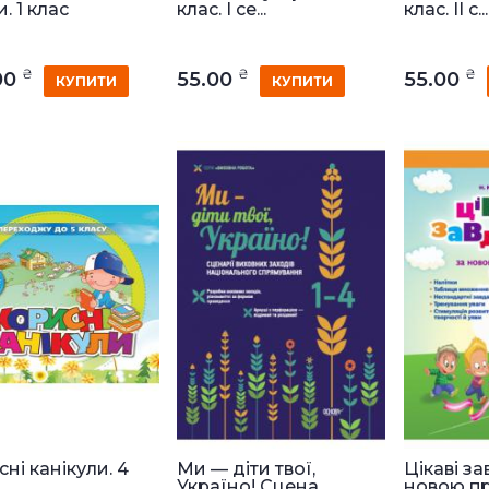
. 1 клас
клас. I се...
клас. II с...
₴
₴
₴
00
55.00
55.00
КУПИТИ
КУПИТИ
ні канікули. 4
Ми — діти твої,
Цікаві за
Україно! Сцена...
новою про