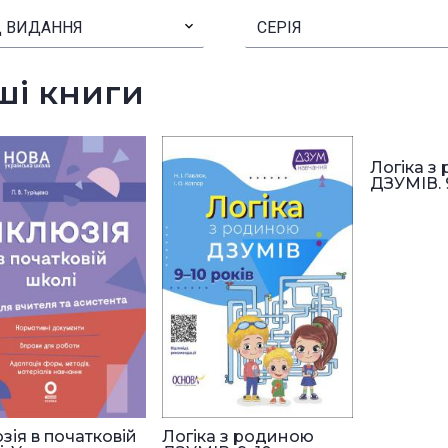
 ВИДАННЯ
▾
СЕРІЯ
ші книги
Логіка з
ДЗУМІВ. 9–
зія в початковій
Логіка з родиною