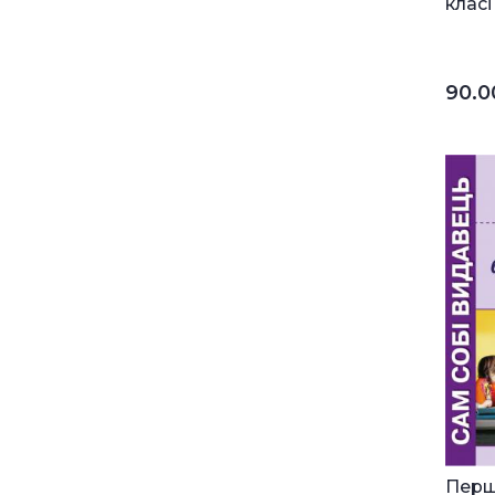
класі
90.
Перші