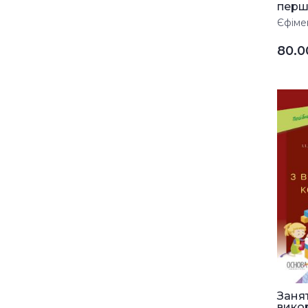
першо
Єфімен
80.
Занят
вико