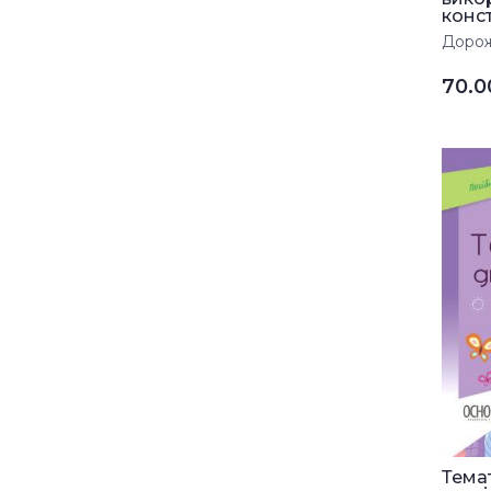
конст
Дорожк
70.
Темат