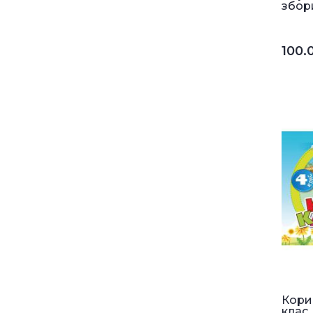
збори
100.
Корис
клас