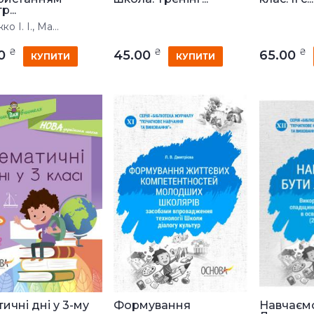
р...
о І. І., Ма...
₴
₴
₴
00
45.00
65.00
КУПИТИ
КУПИТИ
ичні дні у 3-му
Формування
Навчаєм