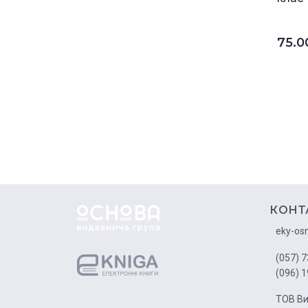
75.
КОНТ
eky-os
(057) 7
(096) 1
ТОВ Ви