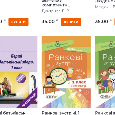
життєвих
Людиною.
компетентн...
Медюк І. В
Дмитрієва Л. В.
₴
₴
₴
00
35.00
35.00
КУПИТИ
КУПИТИ
 батьківські
Ранкові зустрічі. 1
Ранкові зу