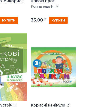
 Викорис...
новою прог...
.
Компанець Н. М.
₴
35.00
КУПИТИ
КУПИТИ
стрічі. 1
Корисні канікули. 3