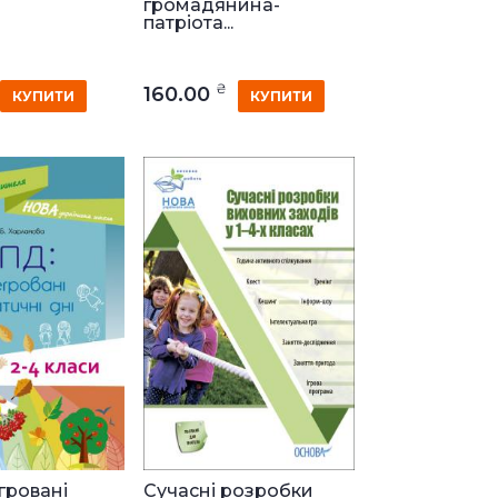
громадянина-
патріота...
₴
160.00
КУПИТИ
КУПИТИ
гровані
Сучасні розробки