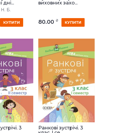
дні...
виховних захо...
Н. Б.
₴
80.00
КУПИТИ
КУПИТИ
устрічі. 3
Ранкові зустрічі. 3
клас. I се...