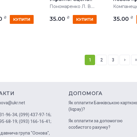
Пономаренко Л. В....
Компанець
₴
₴
₴
00
35.00
35.00
КУПИТИ
КУПИТИ
1
2
3
АКТИ
ДОПОМОГА
nova@ukr.net
Як оплатити Банківською картко
(liqpay)?
31-96-34;
(099) 437-97-16;
Як оплатити за допомогою
95-68-19;
(093) 166-16-41;
особистого рахунку?
давнича група "Основа",