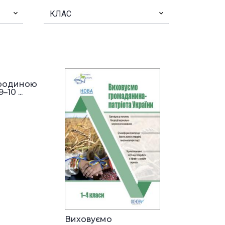
▾
КЛАС
▾
 родиною
10 ...
Виховуємо