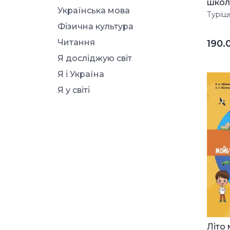
школі.
Українська мова
Туріще
Фізична культура
Читання
190.
Я досліджую світ
Я і Україна
Я у світі
Літо