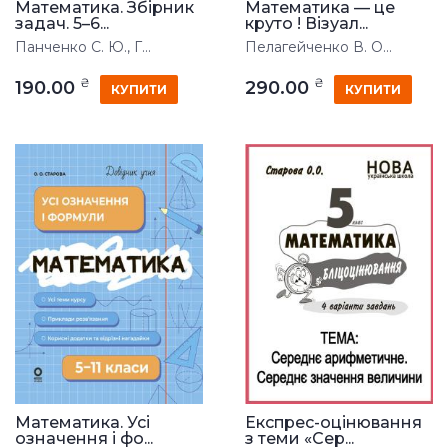
Математика. Збірник
Математика — це
задач. 5–6...
круто ! Візуал...
Панченко С. Ю., Г...
Пелагейченко В. О...
₴
₴
190.00
290.00
КУПИТИ
КУПИТИ
Математика. Усі
Експрес-оцінювання
означення і фо...
з теми «Сер...