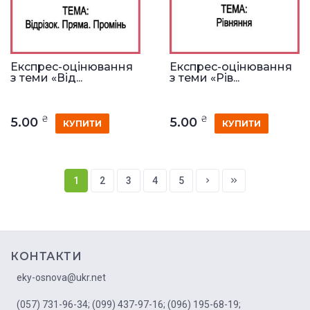
Експрес-оцінювання
Експрес-оцінювання
з теми «Від...
з теми «Рів...
₴
₴
5.00
5.00
КУПИТИ
КУПИТИ
1
2
3
4
5
КОНТАКТИ
eky-osnova@ukr.net
(057) 731-96-34;
(099) 437-97-16;
(096) 195-68-19;