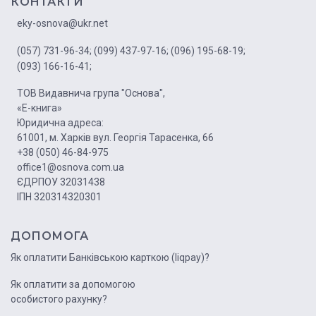
КОНТАКТИ
eky-osnova@ukr.net
(057) 731-96-34;
(099) 437-97-16;
(096) 195-68-19;
(093) 166-16-41;
ТОВ Видавнича група "Основа",
«Е-книга»
Юридична адреса:
61001, м. Харків вул. Георгія Тарасенка, 66
+38 (050) 46-84-975
office1@osnova.com.ua
ЄДРПОУ 32031438
ІПН 320314320301
ДОПОМОГА
Як оплатити Банківською карткою (liqpay)?
Як оплатити за допомогою
особистого рахунку?