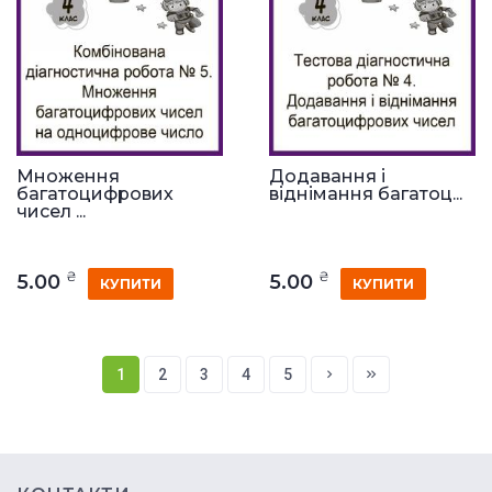
Множення
Додавання і
багатоцифрових
віднімання багатоц...
чисел ...
₴
₴
5.00
5.00
КУПИТИ
КУПИТИ
1
2
3
4
5