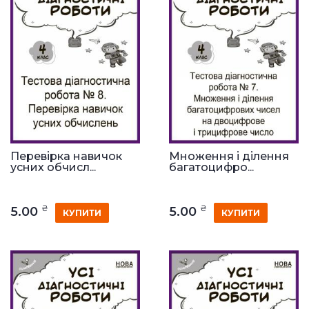
Перевірка навичок
Множення і ділення
усних обчисл...
багатоцифро...
₴
₴
5.00
5.00
КУПИТИ
КУПИТИ