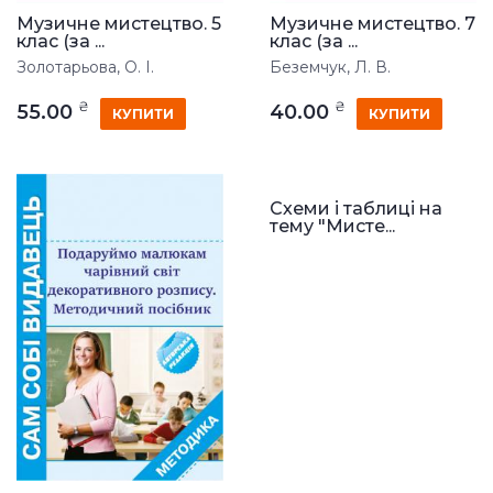
Музичне мистецтво. 5
Музичне мистецтво. 7
клас (за ...
клас (за ...
Золотарьова, О. І.
Беземчук, Л. В.
₴
₴
55.00
40.00
КУПИТИ
КУПИТИ
Схеми і таблиці на
тему "Мисте...