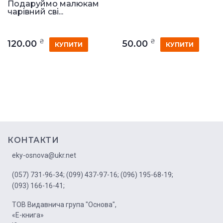
Подаруймо малюкам
чарівний сві...
₴
₴
120.00
50.00
КУПИТИ
КУПИТИ
КОНТАКТИ
eky-osnova@ukr.net
(057) 731-96-34;
(099) 437-97-16;
(096) 195-68-19;
(093) 166-16-41;
ТОВ Видавнича група "Основа",
«Е-книга»