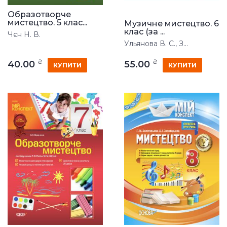
Образотворче
мистецтво. 5 клас...
Музичне мистецтво. 6
клас (за ...
Чєн Н. В.
Ульянова В. С., З...
₴
₴
40.00
55.00
КУПИТИ
КУПИТИ