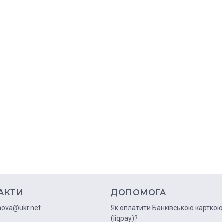
АКТИ
ДОПОМОГА
nova@ukr.net
Як оплатити Банківською картко
(liqpay)?