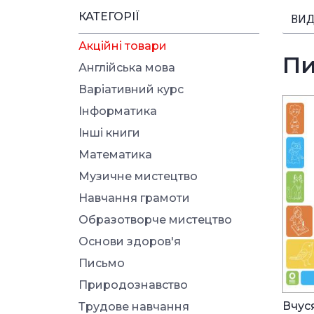
КАТЕГОРІЇ
ВИД
Акційні товари
Пи
Англійська мова
Варіативний курс
Інформатика
Інші книги
Математика
Музичне мистецтво
Навчання грамоти
Образотворче мистецтво
Основи здоров'я
Письмо
Природознавство
Вчус
Трудове навчання