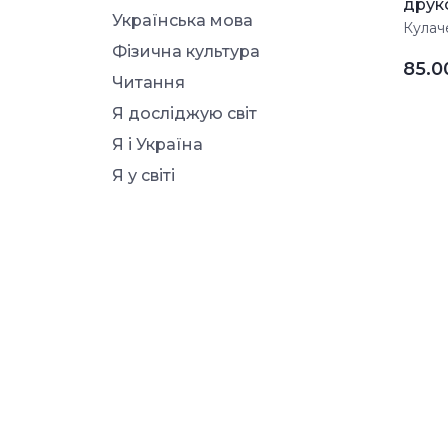
друко
Українська мова
Кулач
Фізична культура
85.
Читання
Я досліджую світ
Я і Україна
Я у світі