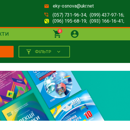
eky-osnova@ukr.net
(057) 731-96-34;
(099) 437-97-16;
(096) 195-68-19;
(093) 166-16-41;
0
КТИ
ФІЛЬТР
К