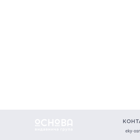
КОНТ
eky-os