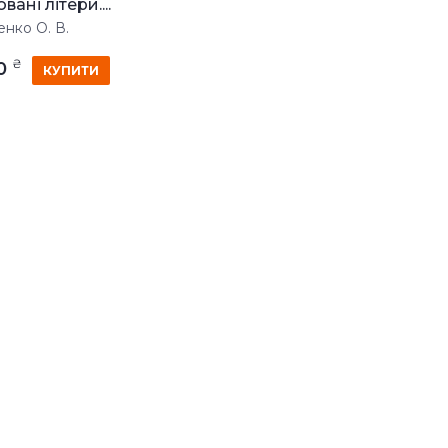
вані літери....
енко О. В.
₴
00
КУПИТИ