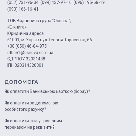
(057) 731-96-34;
(099) 437-97-16;
(096) 195-68-19;
(093) 166-16-41;
ТОВ Видавнича група "Основа",
«Е-книга»
Юридична адреса:
61001, м. Харків вул. Георгія Тарасенка, 66
+38 (050) 46-84-975
office1@osnova.com.ua
ЄДРПОУ 32031438
ІПН 320314320301
ДОПОМОГА
Як оплатити Банківською карткою (liqpay)?
Як оплатити за допомогою
особистого рахунку?
Як оплатити книгу грошовим
переказом на реквізити?