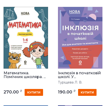
Математика.
Інклюзія в початковій
Помічник школяра. ...
школі. У...
Туріщева Л. В.
₴
₴
270.00
190.00
КУПИТИ
КУПИТИ