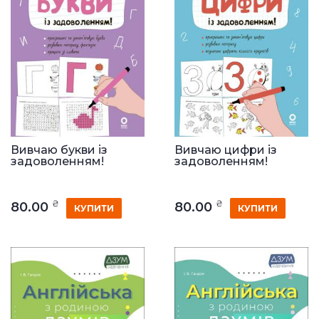
Вивчаю букви із
Вивчаю цифри із
задоволенням!
задоволенням!
₴
₴
80.00
80.00
КУПИТИ
КУПИТИ