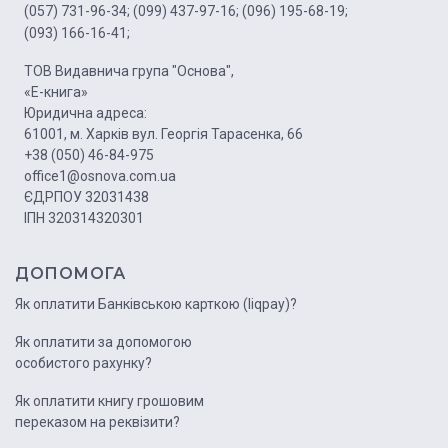
(057) 731-96-34;
(099) 437-97-16;
(096) 195-68-19;
(093) 166-16-41;
ТОВ Видавнича група "Основа",
«Е-книга»
Юридична адреса:
61001, м. Харків вул. Георгія Тарасенка, 66
+38 (050) 46-84-975
office1@osnova.com.ua
ЄДРПОУ 32031438
ІПН 320314320301
ДОПОМОГА
Як оплатити Банківською карткою (liqpay)?
Як оплатити за допомогою
особистого рахунку?
Як оплатити книгу грошовим
переказом на реквізити?