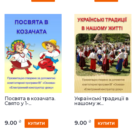
Посвята в козачата.
Українські традиції в
Свято у 1-...
нашому ж...
₴
₴
9.00
9.00
КУПИТИ
КУПИТИ