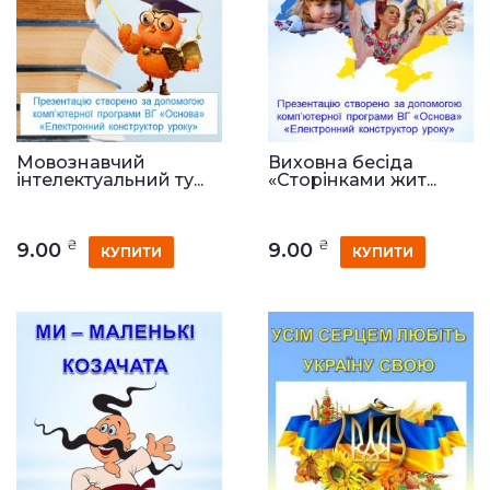
Мовознавчий
Виховна бесіда
інтелектуальний ту...
«Сторінками жит...
₴
₴
9.00
9.00
КУПИТИ
КУПИТИ