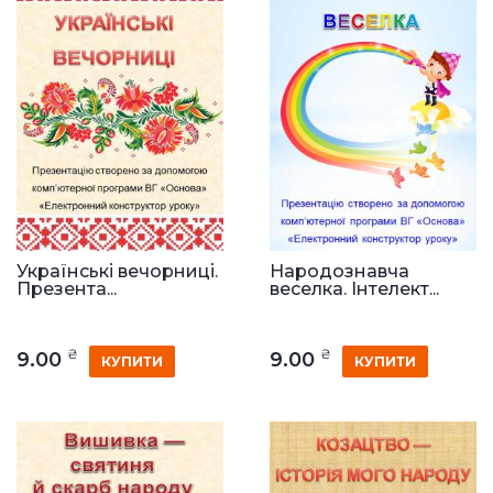
Українські вечорниці.
Народознавча
Презента...
веселка. Інтелект...
₴
₴
9.00
9.00
КУПИТИ
КУПИТИ