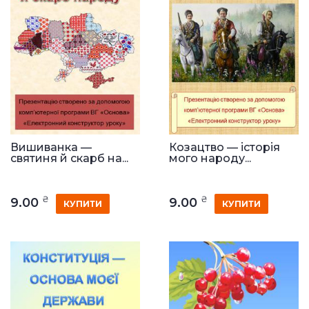
Вишиванка —
Козацтво — історія
святиня й скарб на...
мого народу...
₴
₴
9.00
9.00
КУПИТИ
КУПИТИ