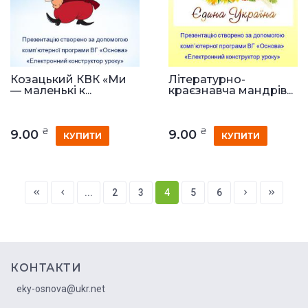
Козацький КВК «Ми
Літературно-
— маленькі к...
краєзнавча мандрів...
₴
₴
9.00
9.00
КУПИТИ
КУПИТИ
...
2
3
4
5
6
КОНТАКТИ
eky-osnova@ukr.net