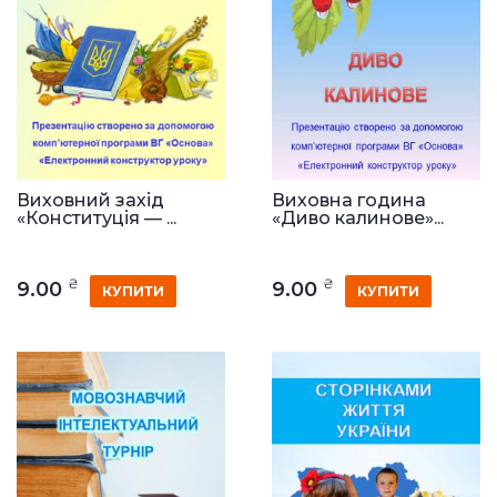
Виховний захід
Виховна година
«Конституція — ...
«Диво калинове»...
₴
₴
9.00
9.00
КУПИТИ
КУПИТИ