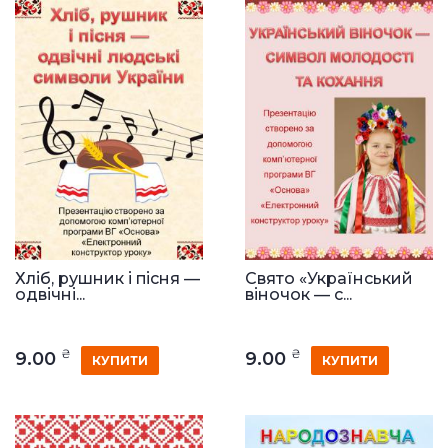
Хліб, рушник і пісня —
Свято «Український
одвічні...
віночок — с...
₴
₴
9.00
9.00
КУПИТИ
КУПИТИ