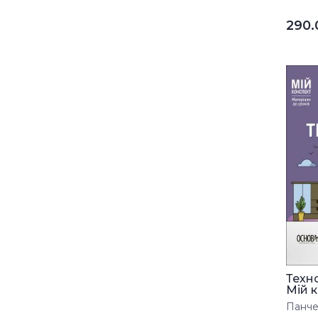
290
Техно
Мій к
Панчен