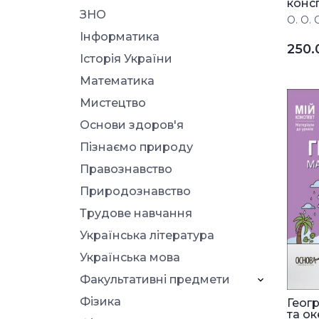
консп
ЗНО
О. О. 
Інформатика
250
Історія України
Математика
Мистецтво
Основи здоров'я
Пізнаємо природу
Правознавство
Природознавство
Трудове навчання
Українська література
Українська мова
Факультативні предмети
Фізика
Геог
та оке