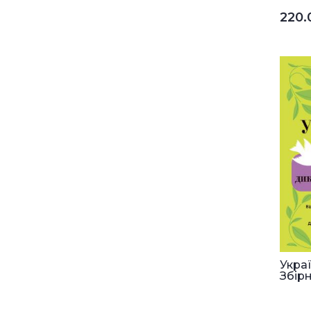
220
Укра
Збірн