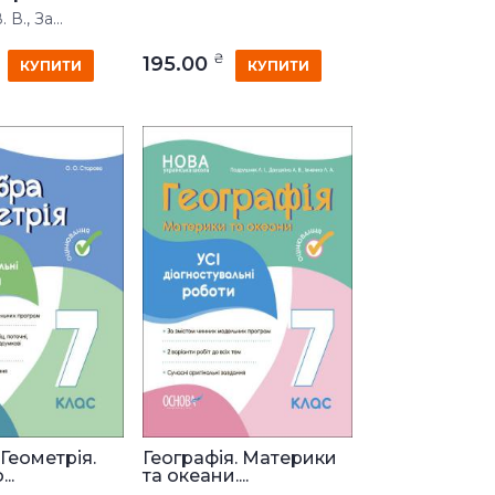
В., За...
₴
195.00
КУПИТИ
КУПИТИ
Геометрія.
Географія. Материки
..
та океани....