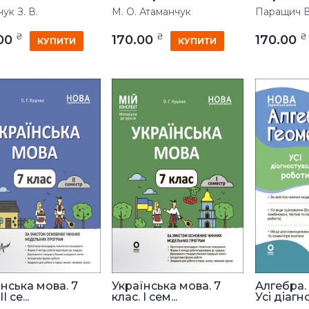
ук З. В.
М. О. Атаманчук
Паращич В. 
₴
₴
₴
.00
170.00
170.00
КУПИТИ
КУПИТИ
нська мова. 7
Українська мова. 7
Алгебра. 
І се...
клас. І сем...
Усі діагно.