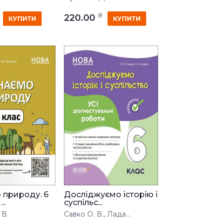
₴
220.00
КУПИТИ
КУПИТИ
 природу. 6
Досліджуємо історію і
..
суспільс...
 В.
Савко О. В., Лада...