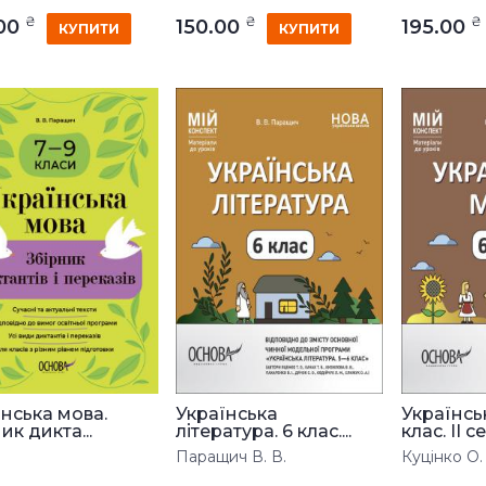
₴
₴
₴
.00
150.00
195.00
КУПИТИ
КУПИТИ
їнська мова.
Українська
Українсь
ик дикта...
література. 6 клас....
клас. ІІ се.
Паращич В. В.
Куцінко О. 