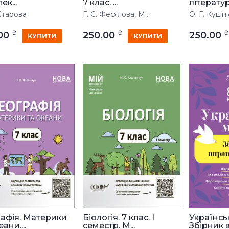
ек...
7 клас. ...
література
Старова
Г. Є. Фефілова, М...
О. Г. Куцін
₴
₴
₴
.00
250.00
250.00
КУПИТИ
КУПИТИ
рафія. Материки
Біологія. 7 клас. І
Українсь
ани....
семестр. М...
Збірник в