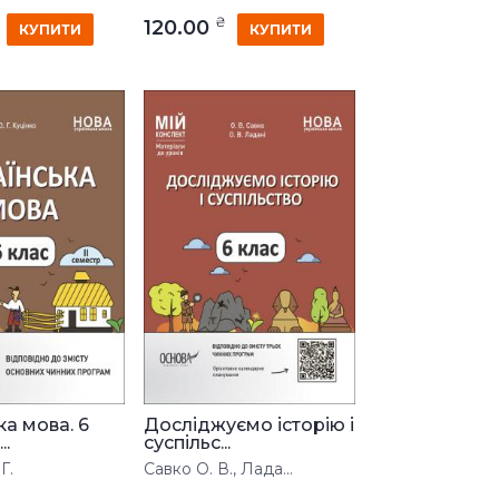
₴
120.00
КУПИТИ
КУПИТИ
ка мова. 6
Досліджуємо історію і
..
суспільс...
Г.
Савко О. В., Лада...