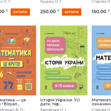
о О. Г.
Куцінко О. Г.
Старова О.
₴
₴
₴
.00
250.00
150.00
КУПИТИ
КУПИТИ
матика — це
Історія України. Усі
Математи
! Візуал...
дати, тер...
означення
йченко В. О...
Харківська Н. І.
Старова О.