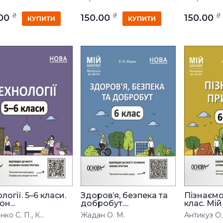
₴
₴
₴
.00
150.00
150.00
КУПИТИ
КУПИТИ
логії. 5–6 класи.
Здоров’я, безпека та
Пізнаємо
он...
добробут....
клас. Мій .
ко С. П., К...
Жадан О. М.
Антикуз О.