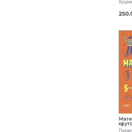
Куцінк
250
Мате
круто 
Пелаге