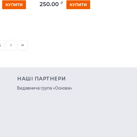
₴
250.00
КУПИТИ
КУПИТИ
5
НАШІ ПАРТНЕРИ
ю
Видавнича група «Основа»