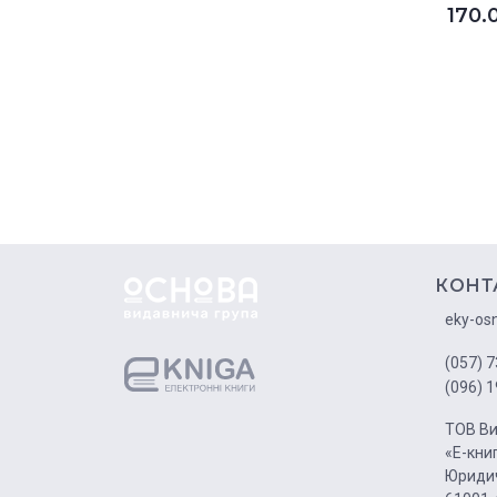
170.
КОНТ
eky-os
(057) 7
(096) 1
ТОВ Ви
«Е-кни
Юридич