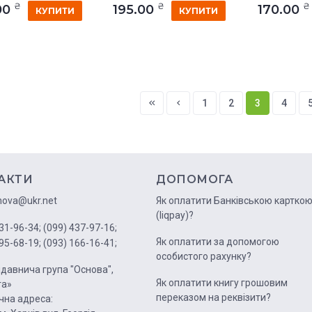
₴
₴
₴
00
195.00
170.00
КУПИТИ
КУПИТИ
1
2
3
4
АКТИ
ДОПОМОГА
nova@ukr.net
Як оплатити Банківською картко
(liqpay)?
31-96-34;
(099) 437-97-16;
Як оплатити за допомогою
95-68-19;
(093) 166-16-41;
особистого рахунку?
давнича група "Основа",
Як оплатити книгу грошовим
га»
переказом на реквізити?
на адреса: