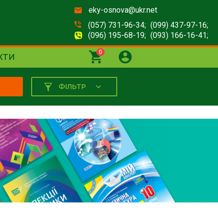
eky-osnova@ukr.net
(057) 731-96-34;
(099) 437-97-16;
(096) 195-68-19;
(093) 166-16-41;
0
КТИ
ФІЛЬТР
К