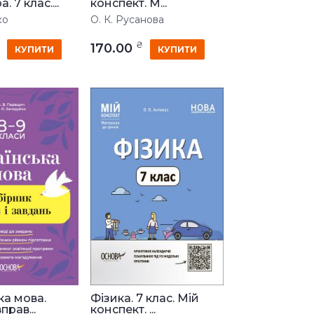
. 7 клас....
конспект. М...
ко
О. К. Русанова
₴
170.00
КУПИТИ
КУПИТИ
ка мова.
Фізика. 7 клас. Мій
прав...
конспект. ...