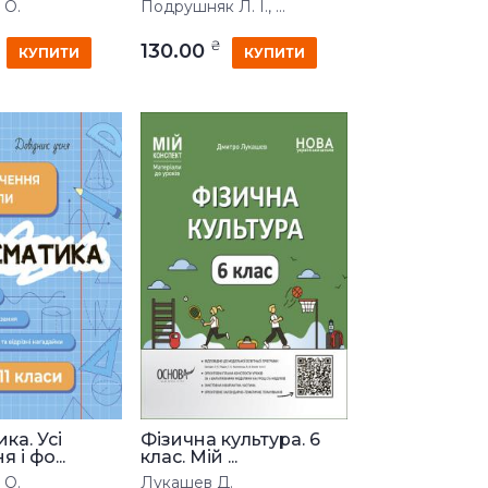
 О.
Подрушняк Л. І., ...
₴
130.00
КУПИТИ
КУПИТИ
ка. Усі
Фізична культура. 6
 і фо...
клас. Мій ...
 О.
Лукашев Д.