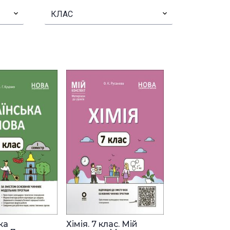
▾
КЛАС
▾
ка
Хімія. 7 клас. Мій