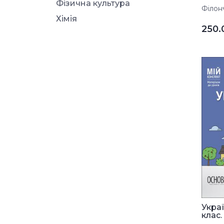
Фізична культура
Філонч
Хімія
250
Украї
клас. І