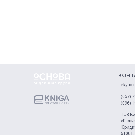
КОНТ
eky-os
(057) 7
(096) 1
ТОВ Ви
«Е-кни
Юридич
61001, 