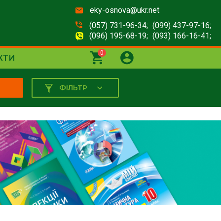
eky-osnova@ukr.net
(057) 731-96-34;
(099) 437-97-16;
(096) 195-68-19;
(093) 166-16-41;
0
КТИ
ФІЛЬТР
К