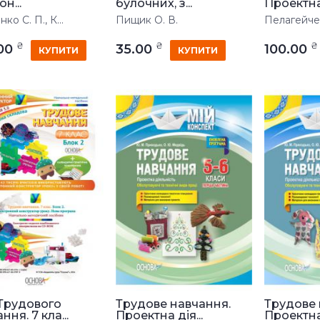
он...
булочних, з...
Проектна 
ко С. П., К...
Пищик О. В.
Пелагейче
₴
₴
₴
.00
35.00
100.00
КУПИТИ
КУПИТИ
 Трудового
Трудове навчання.
Трудове 
ння. 7 кла...
Проектна дія...
Проектна 