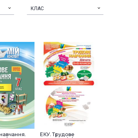
▾
КЛАС
▾
навчання.
ЕКУ. Трудове