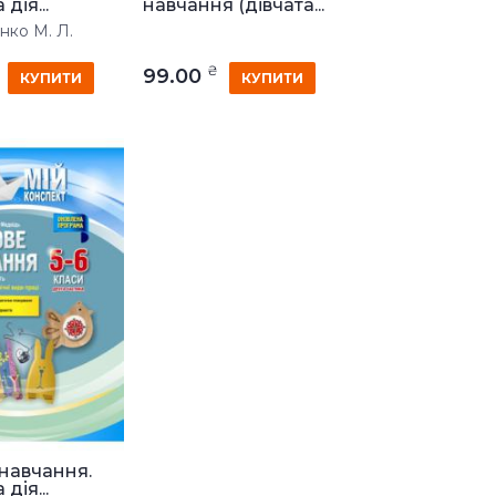
дія...
навчання (дівчата...
нко М. Л.
₴
99.00
КУПИТИ
КУПИТИ
навчання.
дія...