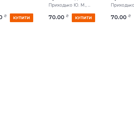
Приходько Ю. М., ...
Приходько Ю
₴
₴
₴
00
70.00
70.00
КУПИТИ
КУПИТИ