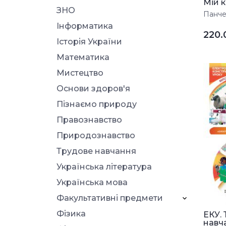
Мій к
ЗНО
Панчен
Інформатика
220
Історія України
Математика
Мистецтво
Основи здоров'я
Пізнаємо природу
Правознавство
Природознавство
Трудове навчання
Українська література
Українська мова
Факультативні предмети
Фізика
ЕКУ.
навча