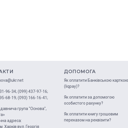
АКТИ
ДОПОМОГА
nova@ukr.net
Як оплатити Банківською картко
(liqpay)?
31-96-34;
(099) 437-97-16;
Як оплатити за допомогою
95-68-19;
(093) 166-16-41;
особистого рахунку?
давнича група "Основа",
Як оплатити книгу грошовим
га»
переказом на реквізити?
на адреса:
м. Харків вул. Георгія