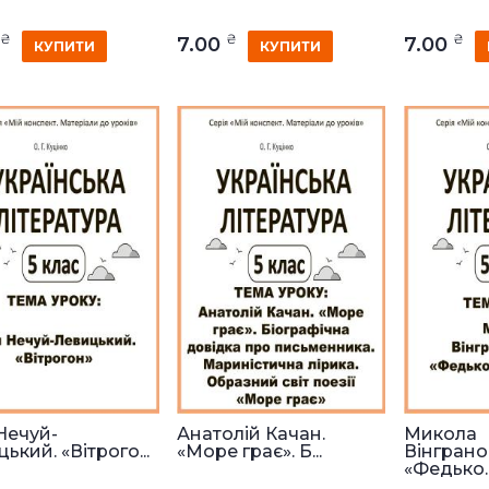
₴
₴
₴
0
7.00
7.00
КУПИТИ
КУПИТИ
Нечуй-
Анатолій Качан.
Микола
ький. «Вітрого...
«Море грає». Б...
Вінграно
«Федько..