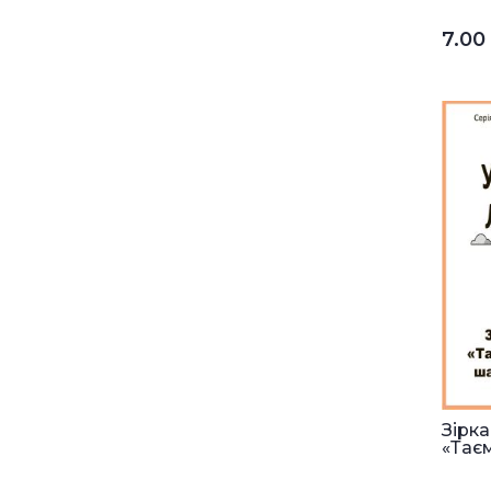
7.0
Зірк
«Таєм