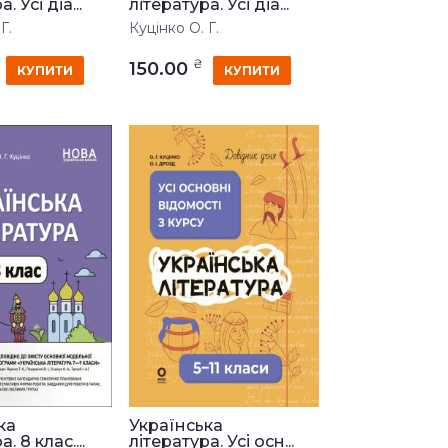
. Усі діа...
література. Усі діа...
Г.
Куцінко О. Г.
₴
150.00
КУПИТИ
КУПИТИ
ка
Українська
. 8 клас....
література. Усі осн...