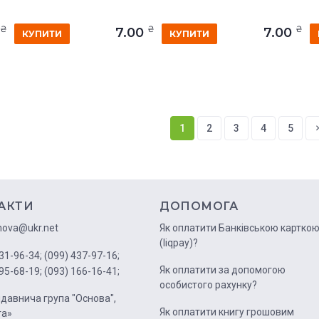
₴
₴
₴
0
7.00
7.00
КУПИТИ
КУПИТИ
1
2
3
4
5
АКТИ
ДОПОМОГА
nova@ukr.net
Як оплатити Банківською картко
(liqpay)?
31-96-34;
(099) 437-97-16;
Як оплатити за допомогою
95-68-19;
(093) 166-16-41;
особистого рахунку?
давнича група "Основа",
Як оплатити книгу грошовим
га»