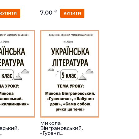
₴
7.00
КУПИТИ
КУПИТИ
Микола
вський.
Вінграновський.
.
«Гусеня...