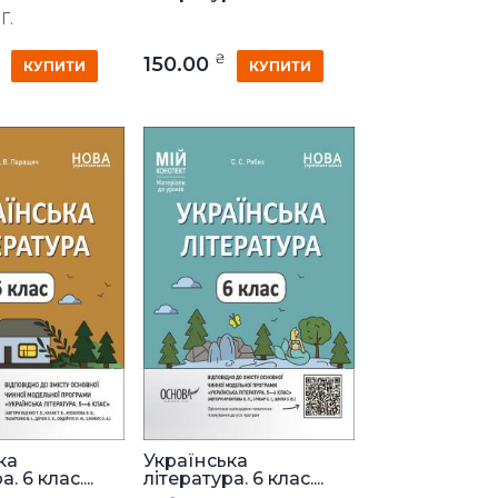
Г.
₴
150.00
КУПИТИ
КУПИТИ
ка
Українська
. 6 клас....
література. 6 клас....