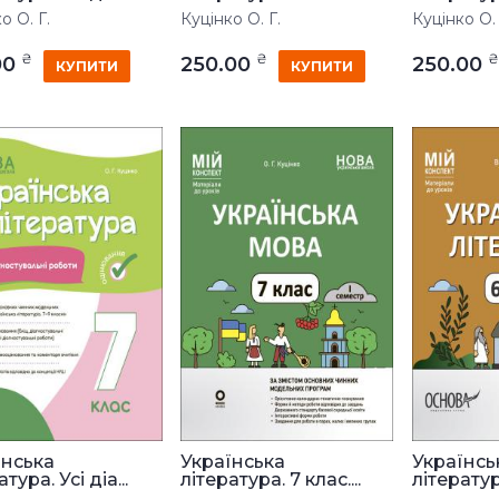
о О. Г.
Куцінко О. Г.
Куцінко О. 
₴
₴
₴
00
250.00
250.00
КУПИТИ
КУПИТИ
їнська
Українська
Українсь
тура. Усі діа...
література. 7 клас....
література