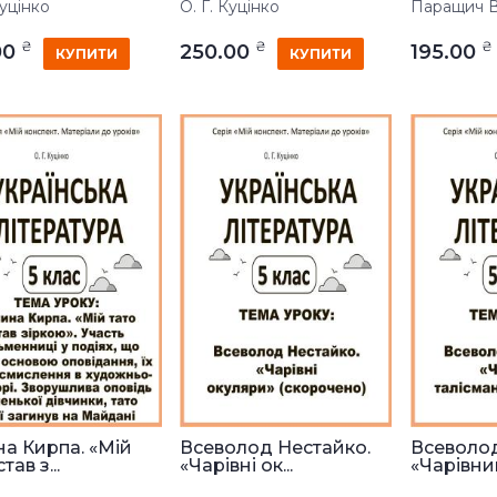
Куцінко
О. Г. Куцінко
Паращич В
₴
₴
₴
00
250.00
195.00
КУПИТИ
КУПИТИ
на Кирпа. «Мій
Всеволод Нестайко.
Всеволод
тав з...
«Чарівні ок...
«Чарівний 