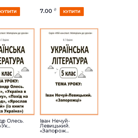
₴
7.00
КУПИТИ
КУПИТИ
р Олесь.
Іван Нечуй-
Ук...
Левицький.
«Запорож...