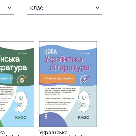
▾
КЛАС
▾
ка
Українська