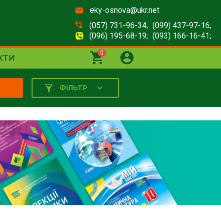
eky-osnova@ukr.net
(057) 731-96-34;
(099) 437-97-16;
(096) 195-68-19;
(093) 166-16-41;
0
КТИ
ФІЛЬТР
К