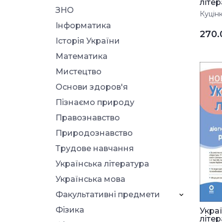
літера
ЗНО
Куцінк
Інформатика
270
Історія України
Математика
Мистецтво
Основи здоров'я
Пізнаємо природу
Правознавство
Природознавство
Трудове навчання
Українська література
Українська мова
Факультативні предмети
Фізика
Укра
літера