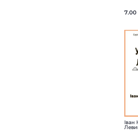
7.0
Іван 
Левиц