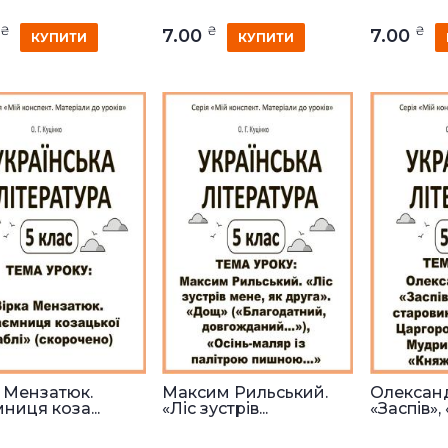
₴
₴
₴
0
7.00
7.00
КУПИТИ
КУПИТИ
а Мензатюк.
Максим Рильський.
Олександ
ниця коза...
«Ліс зустрів...
«Заспів», «