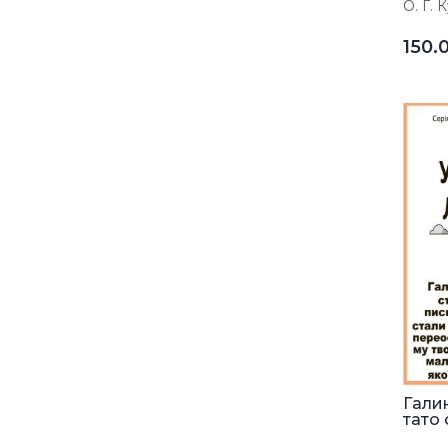
О. Г. 
150.
Гали
тато с