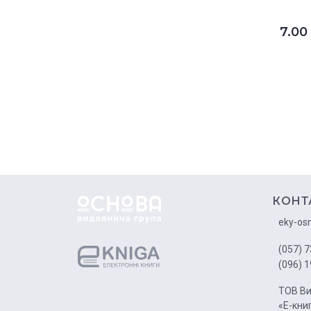
7.0
КОНТ
eky-os
(057) 7
(096) 1
ТОВ Ви
«Е-кни