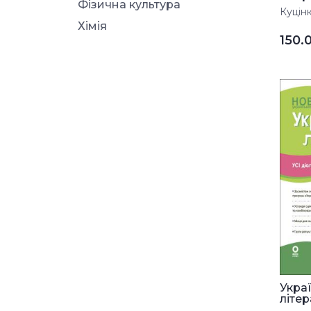
Фізична культура
Куцінк
Хімія
150.
Укра
літера