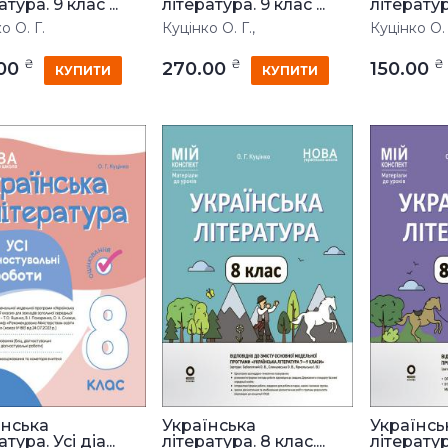
тура. 9 клас ...
література. 9 клас ...
література
о О. Г.
Куцінко О. Г.,
Куцінко О. 
₴
₴
₴
.00
270.00
150.00
КУПИТИ
КУПИТИ
їнська
Українська
Українсь
тура. Усі діа...
література. 8 клас....
література