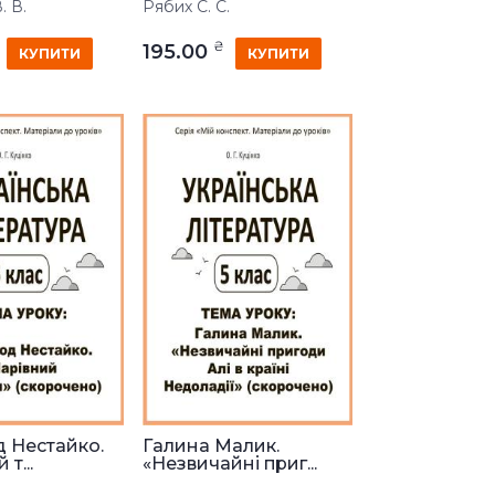
. В.
Рябих С. С.
₴
195.00
КУПИТИ
КУПИТИ
 Нестайко.
Галина Малик.
т...
«Незвичайні приг...