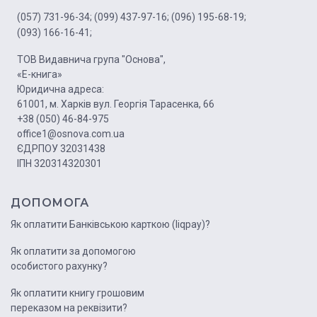
(057) 731-96-34;
(099) 437-97-16;
(096) 195-68-19;
(093) 166-16-41;
ТОВ Видавнича група "Основа",
«Е-книга»
Юридична адреса:
61001, м. Харків вул. Георгія Тарасенка, 66
+38 (050) 46-84-975
office1@osnova.com.ua
ЄДРПОУ 32031438
ІПН 320314320301
ДОПОМОГА
Як оплатити Банківською карткою (liqpay)?
Як оплатити за допомогою
особистого рахунку?
Як оплатити книгу грошовим
переказом на реквізити?