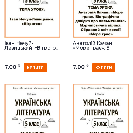
Іван Нечуй-
Анатолій Качан.
Левицький. «Вітрого...
«Море грає». Б...
₴
₴
7.00
7.00
КУПИТИ
КУПИТИ