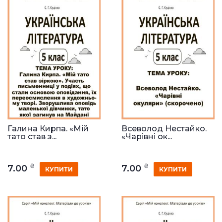
Галина Кирпа. «Мій
Всеволод Нестайко.
тато став з...
«Чарівні ок...
₴
₴
7.00
7.00
КУПИТИ
КУПИТИ