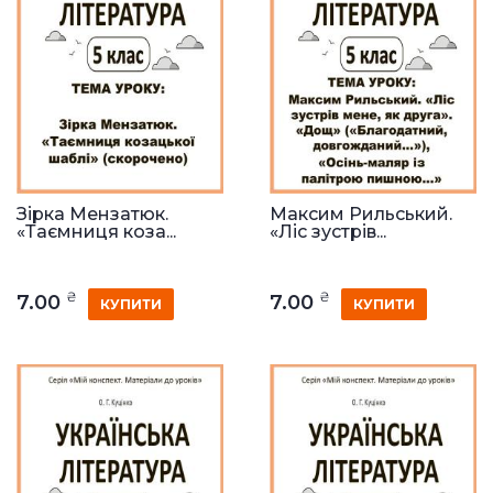
Зірка Мензатюк.
Максим Рильський.
«Таємниця коза...
«Ліс зустрів...
₴
₴
7.00
7.00
КУПИТИ
КУПИТИ