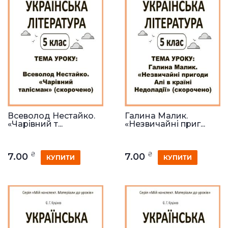
Всеволод Нестайко.
Галина Малик.
«Чарівний т...
«Незвичайні приг...
₴
₴
7.00
7.00
КУПИТИ
КУПИТИ