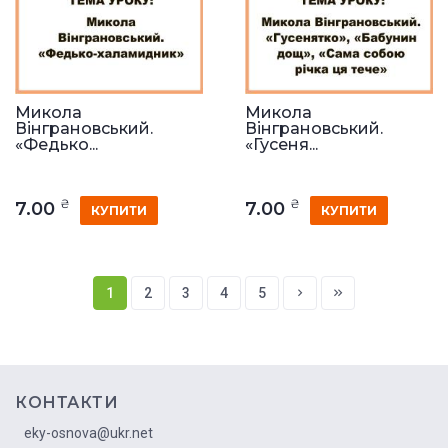
Микола
Микола
Вінграновський.
Вінграновський.
«Федько...
«Гусеня...
₴
₴
7.00
7.00
КУПИТИ
КУПИТИ
1
2
3
4
5
КОНТАКТИ
eky-osnova@ukr.net