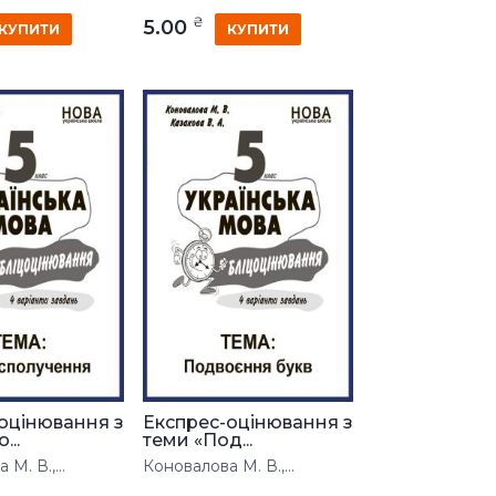
₴
5.00
КУПИТИ
КУПИТИ
оцінювання з
Експрес-оцінювання з
...
теми «Под...
М. В.,...
Коновалова М. В.,...