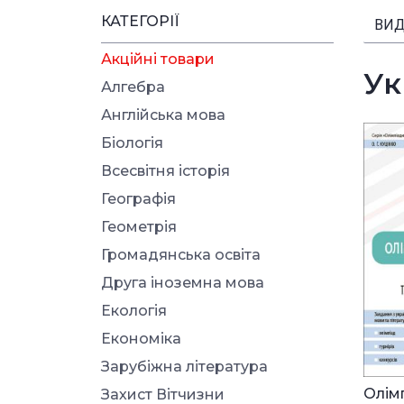
КАТЕГОРІЇ
ВИД
Акційні товари
Ук
Алгебра
Англійська мова
Біологія
Всесвітня історія
Географія
Геометрія
Громадянська освіта
Друга іноземна мова
Екологія
Економіка
Зарубіжна література
Олім
Захист Вітчизни