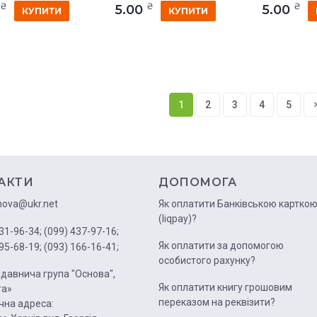
₴
₴
₴
0
5.00
5.00
КУПИТИ
КУПИТИ
1
2
3
4
5
АКТИ
ДОПОМОГА
nova@ukr.net
Як оплатити Банківською картко
(liqpay)?
31-96-34;
(099) 437-97-16;
Як оплатити за допомогою
95-68-19;
(093) 166-16-41;
особистого рахунку?
давнича група "Основа",
Як оплатити книгу грошовим
га»
переказом на реквізити?
на адреса: