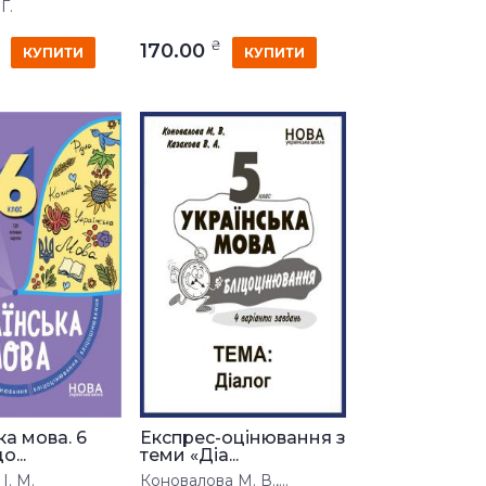
Г.
₴
170.00
КУПИТИ
КУПИТИ
ка мова. 6
Експрес-оцінювання з
о...
теми «Діа...
І. М.
Коновалова М. В.,...