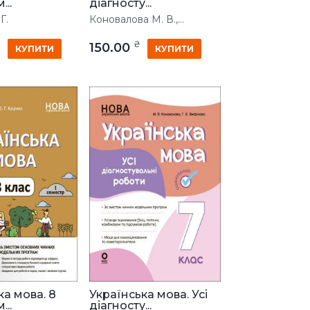
...
діагносту...
Г.
Коновалова М. В.,...
₴
₴
150.00
КУПИТИ
КУПИТИ
ка мова. 8
Українська мова. Усі
...
діагносту...