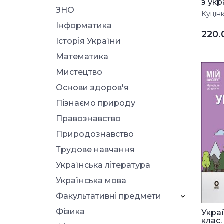
з укра
ЗНО
Куцінк
Інформатика
220
Історія України
Математика
Мистецтво
Основи здоров'я
Пізнаємо природу
Правознавство
Природознавство
Трудове навчання
Українська література
Українська мова
Факультативні предмети
Фізика
Украї
клас. І