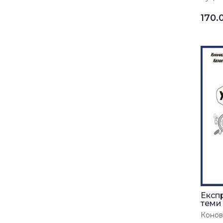
170.
Експ
теми 
Конова