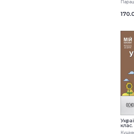
Паращи
170.
Украї
клас. І
Куцінк