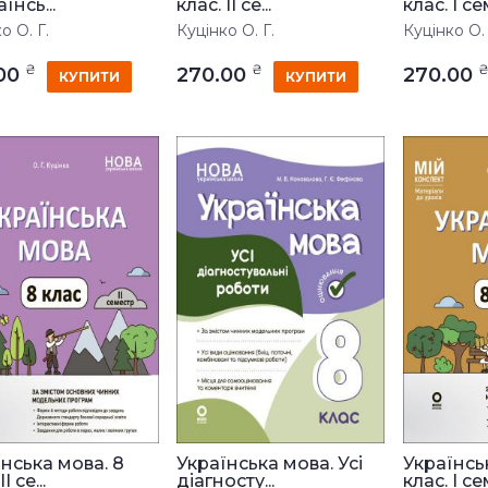
їнсь...
клас. ІІ се...
клас. І сем
о О. Г.
Куцінко О. Г.
Куцінко О. 
₴
₴
.00
270.00
270.00
КУПИТИ
КУПИТИ
нська мова. 8
Українська мова. Усі
Українсь
І се...
діагносту...
клас. І сем