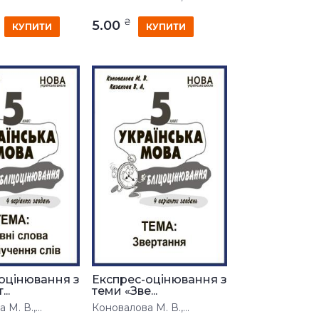
₴
5.00
КУПИТИ
КУПИТИ
оцінювання з
Експрес-оцінювання з
..
теми «Зве...
М. В.,...
Коновалова М. В.,...