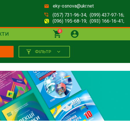
eky-osnova@ukr.net
(057) 731-96-34;
(099) 437-97-16;
(096) 195-68-19;
(093) 166-16-41;
0
КТИ
ФІЛЬТР
К