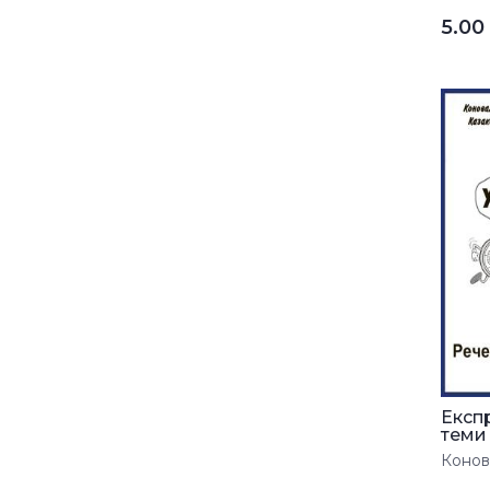
5.0
Експ
теми 
Конова