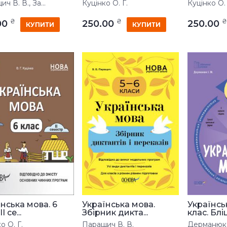
ч В. В., За...
Куцінко О. Г.
Куцінко О. 
₴
₴
₴
00
250.00
250.00
КУПИТИ
КУПИТИ
нська мова. 6
Українська мова.
Українсь
І се...
Збірник дикта...
клас. Бліц
о О. Г.
Паращич В. В.
Дерманюк 