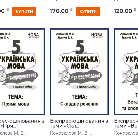
₴
₴
₴
00
170.00
120.00
КУПИТИ
КУПИТИ
рес-оцінювання з
Експрес-оцінювання з
Експрес-
«Пря...
теми «Скл...
теми «Вст.
лова М. В.,...
Коновалова М. В.,...
Коновалова 