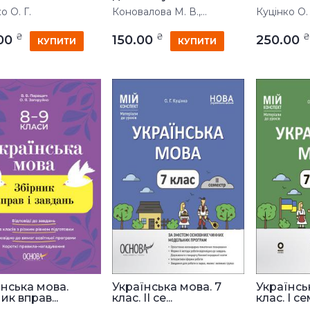
о О. Г.
Коновалова М. В.,...
Куцінко О. 
₴
₴
₴
.00
150.00
250.00
КУПИТИ
КУПИТИ
їнська мова.
Українська мова. 7
Українсь
ик вправ...
клас. ІІ се...
клас. І сем