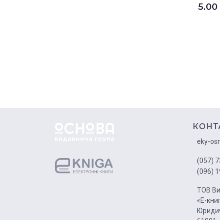
5.0
КОНТ
eky-os
(057) 7
(096) 1
ТОВ Ви
«Е-кни
Юридич