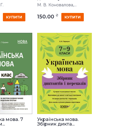
Г.
М. В. Коновалова,...
₴
150.00
КУПИТИ
КУПИТИ
ка мова. 7
Українська мова.
...
Збірник дикта...