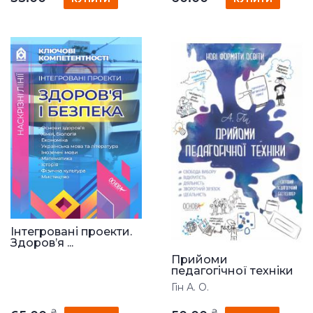
Інтегровані проекти.
Здоров’я ...
Прийоми
педагогічної техніки
Гін А. О.
₴
₴