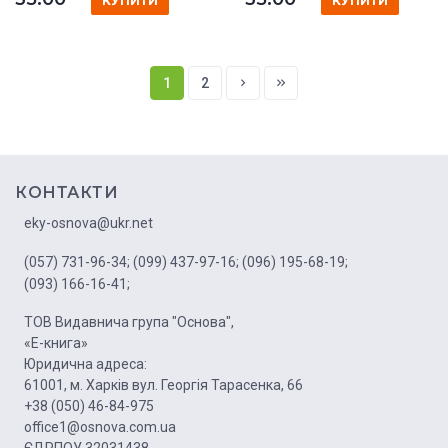
КУПИТИ
КУПИТИ
1
2
КОНТАКТИ
eky-osnova@ukr.net
(057) 731-96-34;
(099) 437-97-16;
(096) 195-68-19;
(093) 166-16-41;
ТОВ Видавнича група "Основа",
«Е-книга»
Юридична адреса:
61001, м. Харків вул. Георгія Тарасенка, 66
+38 (050) 46-84-975
office1@osnova.com.ua
ЄДРПОУ 32031438