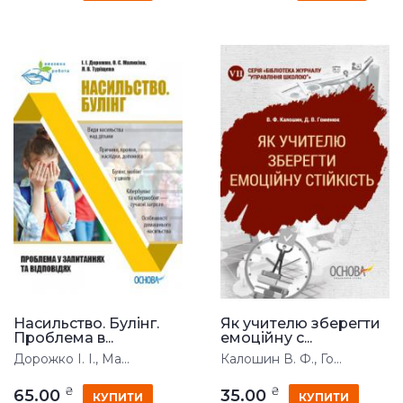
Насильство. Булінг.
Як учителю зберегти
Проблема в...
емоційну с...
Дорожко І. І., Ма...
Калошин В. Ф., Го...
₴
₴
65.00
35.00
КУПИТИ
КУПИТИ