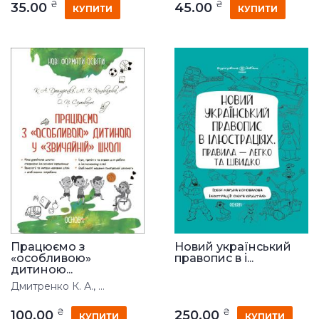
₴
₴
35.00
45.00
КУПИТИ
КУПИТИ
Працюємо з
Новий український
«особливою»
правопис в і...
дитиною...
Дмитренко К. А., ...
₴
₴
100.00
250.00
КУПИТИ
КУПИТИ