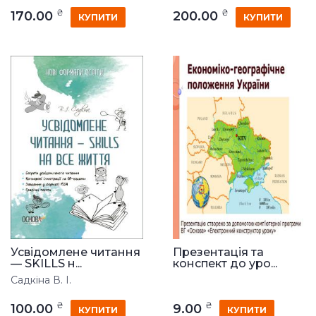
₴
₴
170.00
200.00
КУПИТИ
КУПИТИ
Усвідомлене читання
Презентація та
— SKILLS н...
конспект до уро...
Садкіна В. І.
₴
₴
100.00
9.00
КУПИТИ
КУПИТИ