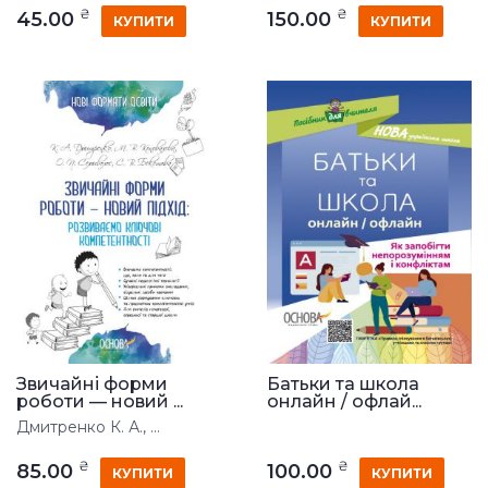
₴
₴
45.00
150.00
КУПИТИ
КУПИТИ
Звичайні форми
Батьки та школа
роботи — новий ...
онлайн / офлай...
Дмитренко К. А., ...
₴
₴
85.00
100.00
КУПИТИ
КУПИТИ