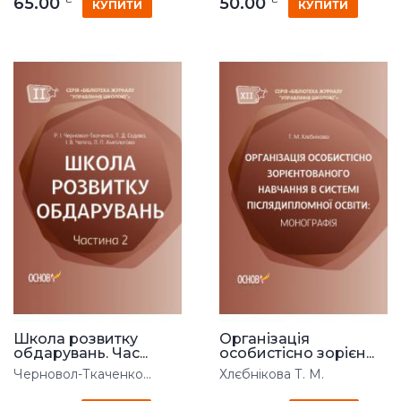
65.00
50.00
КУПИТИ
КУПИТИ
Школа розвитку
Організація
обдарувань. Час...
особистісно зорієн...
Черновол-Ткаченко...
Хлєбнікова Т. М.