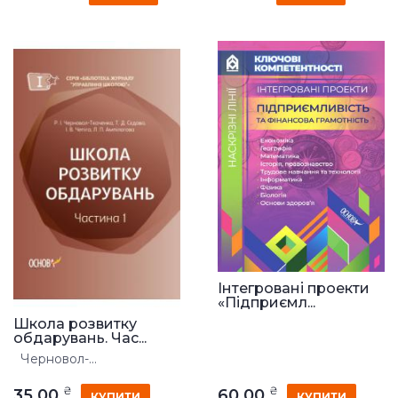
Інтегровані проекти
«Підприємл...
Школа розвитку
обдарувань. Час...
Черновол-...
₴
₴
35.00
60.00
КУПИТИ
КУПИТИ