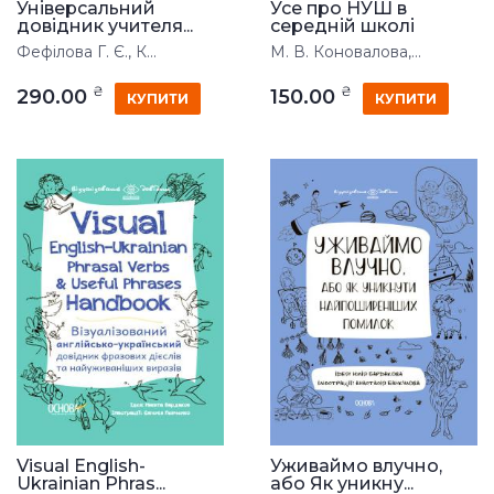
Універсальний
Усе про НУШ в
довідник учителя...
середній школі
Фефілова Г. Є., К...
М. В. Коновалова,...
₴
₴
290.00
150.00
КУПИТИ
КУПИТИ
Visual English-
Уживаймо влучно,
Ukrainian Phras...
або Як уникну...