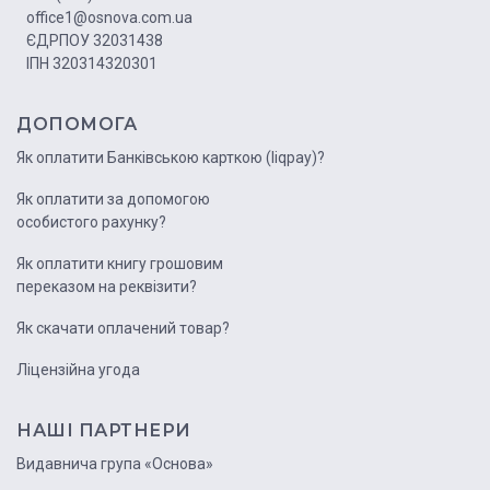
office1@osnova.com.ua
ЄДРПОУ 32031438
ІПН 320314320301
ДОПОМОГА
Як оплатити Банківською карткою (liqpay)?
Як оплатити за допомогою
особистого рахунку?
Як оплатити книгу грошовим
переказом на реквізити?
Як скачати оплачений товар?
Ліцензійна угода
НАШІ ПАРТНЕРИ
Видавнича група «Основа»