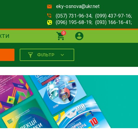
eky-osnova@ukr.net
(057) 731-96-34;
(099) 437-97-16;
(096) 195-68-19;
(093) 166-16-41;
0
КТИ
ФІЛЬТР
К