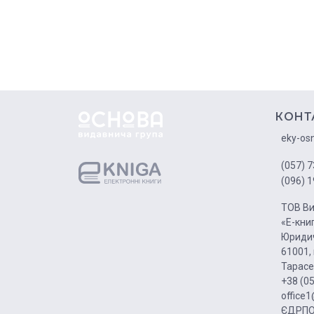
КОНТ
eky-os
(057) 7
(096) 1
ТОВ Ви
«Е-кни
Юридич
61001, 
Тарасе
+38 (0
office
ЄДРПО