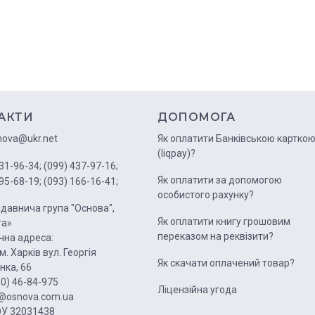
АКТИ
ДОПОМОГА
nova@ukr.net
Як оплатити Банківською картко
(liqpay)?
31-96-34;
(099) 437-97-16;
Як оплатити за допомогою
95-68-19;
(093) 166-16-41;
особистого рахунку?
давнича група "Основа",
Як оплатити книгу грошовим
га»
переказом на реквізити?
на адреса:
м. Харків вул. Георгія
Як скачати оплачений товар?
нка, 66
50) 46-84-975
Ліцензійна угода
1@osnova.com.ua
У 32031438