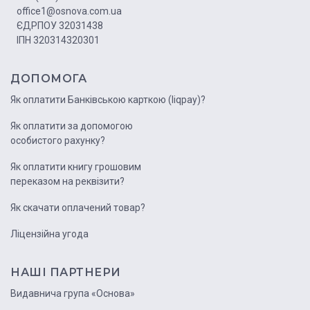
office1@osnova.com.ua
ЄДРПОУ 32031438
ІПН 320314320301
ДОПОМОГА
Як оплатити Банківською карткою (liqpay)?
Як оплатити за допомогою
особистого рахунку?
Як оплатити книгу грошовим
переказом на реквізити?
Як скачати оплачений товар?
Ліцензійна угода
НАШІ ПАРТНЕРИ
Видавнича група «Основа»