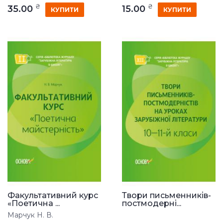
₴
₴
35.00
15.00
КУПИТИ
КУПИТИ
Факультативний курс
Твори письменників-
«Поетична ...
постмодерні...
Марчук Н. В.