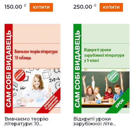
₴
₴
150.00
250.00
КУПИТИ
КУПИТИ
Вивчаємо теорію
Відкриті уроки
літератури: 10...
зарубіжної літе...