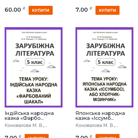
₴
₴
60.00
7.00
КУПИТИ
КУПИТИ
Індійська народна
Японська народна
казка «Фарбо...
казка «Іссумб...
Коновалова М. В.,...
Коновалова М. В.,...
₴
₴
7.00
7.00