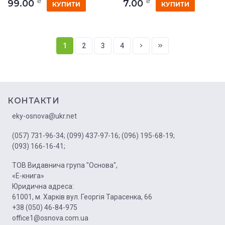
₴
₴
99.00
7.00
КУПИТИ
КУПИТИ
1
2
3
4
КОНТАКТИ
eky-osnova@ukr.net
(057) 731-96-34;
(099) 437-97-16;
(096) 195-68-19;
(093) 166-16-41;
ТОВ Видавнича група "Основа",
«Е-книга»
Юридична адреса:
61001, м. Харків вул. Георгія Тарасенка, 66
+38 (050) 46-84-975
office1@osnova.com.ua