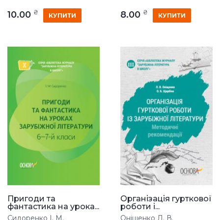
₴
₴
10.00
8.00
КУПИТИ
КУПИТИ
Пригоди та
Організація гурткової
фантастика на урока...
роботи і...
Сидоренко І. М.
Оніщенко Л. В.