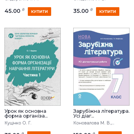
₴
₴
45.00
35.00
КУПИТИ
КУПИТИ
Урок як основна
Зарубіжна література.
форма організа...
Усі діаг...
Куцінко О. Г.
Коновалова М. В.,...
₴
₴