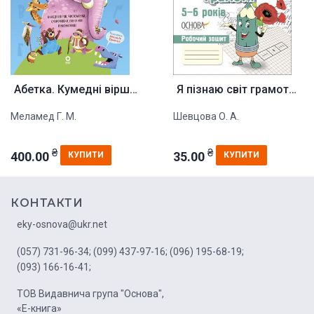
Абетка. Кумедні вірші, чистомо...
Я пізнаю світ грамоти. 5-6 рок...
Меламед Г. М.
Шевцова О. А.
₴
₴
400.00
35.00
КУПИТИ
КУПИТИ
КОНТАКТИ
eky-osnova@ukr.net
(057) 731-96-34;
(099) 437-97-16;
(096) 195-68-19;
(093) 166-16-41;
ТОВ Видавнича група "Основа",
«Е-книга»