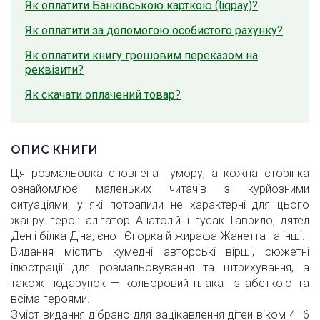
Як оплатити Банківською карткою (liqpay)?
Як оплатити за допомогою особистого рахунку?
Як оплатити книгу грошовим переказом на
реквізити?
Як скачати оплачений товар?
ОПИС КНИГИ
Ця розмальовка сповнена гумору, а кожна сторінка
ознайомлює маленьких читачів з курйозними
ситуаціями, у які потрапили не характерні для цього
жанру герої: алігатор Анатолій і гусак Гаврило, дятел
Ден і білка Діна, єнот Єгорка й жирафа Жанетта та інші.
Видання містить кумедні авторські вірші, сюжетні
ілюстрації для розмальовування та штрихування, а
також подарунок — кольоровий плакат з абеткою та
всіма героями.
Зміст видання дібрано для зацікавлення дітей віком 4–6