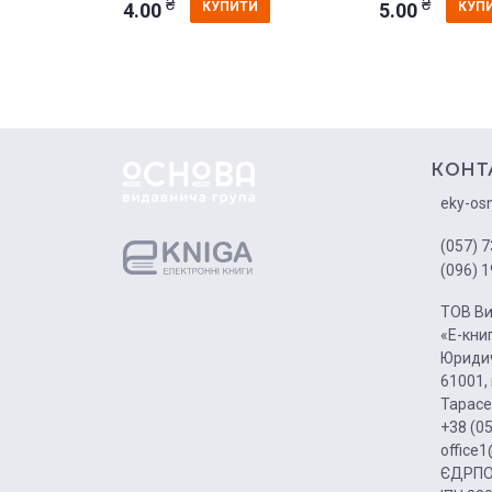
₴
₴
4.00
5.00
КУПИТИ
КУП
КОНТ
eky-os
(057) 7
(096) 1
ТОВ Ви
«Е-кни
Юридич
61001, 
Тарасе
+38 (0
office
ЄДРПО