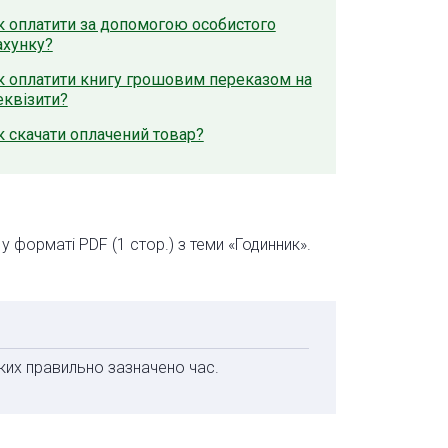
к оплатити за допомогою особистого
ахунку?
к оплатити книгу грошовим переказом на
еквізити?
к скачати оплачений товар?
у форматі PDF (1 стор.) з теми «Годинник».
ких правильно зазначено час.