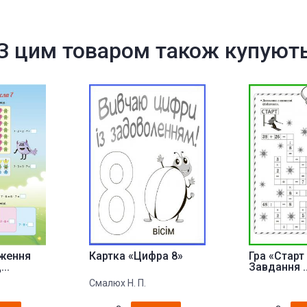
З цим товаром також купуют
ження
Картка «Цифра 8»
Гра «Старт
..
Завдання ..
Смалюх Н. П.