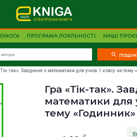
ОМОГА
ПРОГРАМА ЛОЯЛЬНОСТІ
НАШІ ПРОЄ
ПОШУ
«Тік-так». Завдання з математики для учнів 1 класу на тему «Г
Гра «Тік-так». За
математики для у
тему «Годинник»
Я
₴