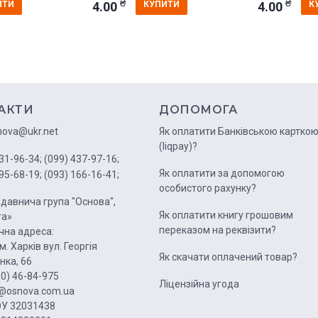
₴
₴
4.00
4.00
ИТИ
КУПИТИ
К
АКТИ
ДОПОМОГА
nova@ukr.net
Як оплатити Банківською картко
(liqpay)?
31-96-34;
(099) 437-97-16;
Як оплатити за допомогою
95-68-19;
(093) 166-16-41;
особистого рахунку?
давнича група "Основа",
Як оплатити книгу грошовим
га»
переказом на реквізити?
на адреса:
м. Харків вул. Георгія
Як скачати оплачений товар?
нка, 66
50) 46-84-975
Ліцензійна угода
1@osnova.com.ua
У 32031438