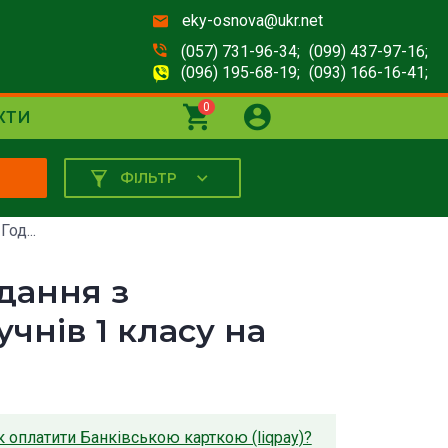
eky-osnova@ukr.net
(057) 731-96-34;
(099) 437-97-16;
(096) 195-68-19;
(093) 166-16-41;
0
КТИ
ФІЛЬТР
К
од...
вдання з
чнів 1 класу на
к оплатити Банківською карткою (liqpay)?