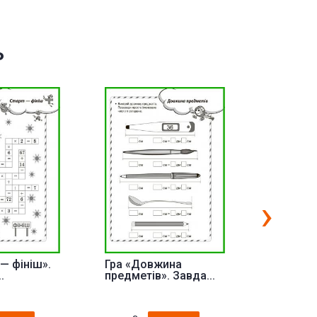
ь
›
 — фініш».
Гра «Довжина
Довжина
.
предметів». Завда...
вимірюва