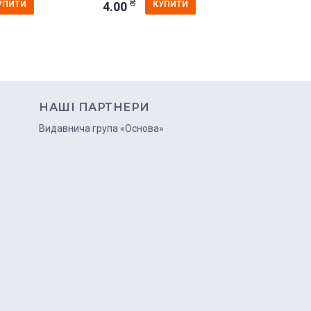
₴
₴
4.00
4.00
УПИТИ
КУПИТИ
НАШІ ПАРТНЕРИ
ю
Видавнича група «Основа»