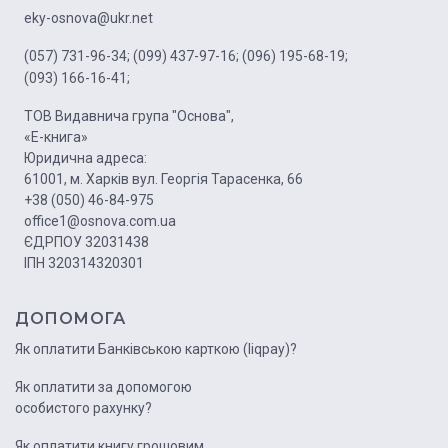
eky-osnova@ukr.net
(057) 731-96-34;
(099) 437-97-16;
(096) 195-68-19;
(093) 166-16-41;
ТОВ Видавнича група "Основа",
«Е-книга»
Юридична адреса:
61001, м. Харків вул. Георгія Тарасенка, 66
+38 (050) 46-84-975
office1@osnova.com.ua
ЄДРПОУ 32031438
ІПН 320314320301
ДОПОМОГА
Як оплатити Банківською карткою (liqpay)?
Як оплатити за допомогою
особистого рахунку?
Як оплатити книгу грошовим