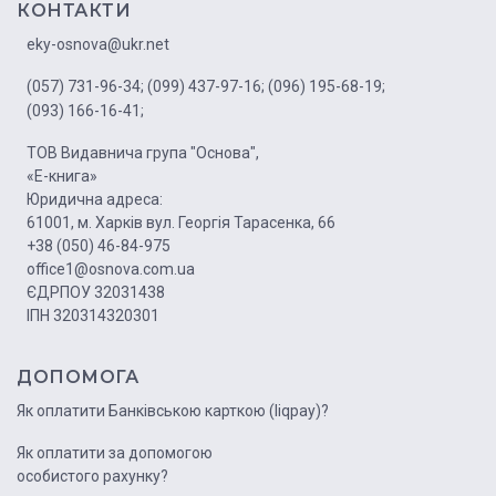
КОНТАКТИ
eky-osnova@ukr.net
(057) 731-96-34;
(099) 437-97-16;
(096) 195-68-19;
(093) 166-16-41;
ТОВ Видавнича група "Основа",
«Е-книга»
Юридична адреса:
61001, м. Харків вул. Георгія Тарасенка, 66
+38 (050) 46-84-975
office1@osnova.com.ua
ЄДРПОУ 32031438
ІПН 320314320301
ДОПОМОГА
Як оплатити Банківською карткою (liqpay)?
Як оплатити за допомогою
особистого рахунку?