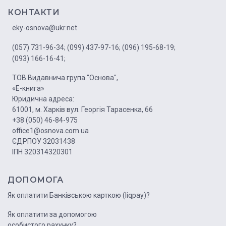
КОНТАКТИ
eky-osnova@ukr.net
(057) 731-96-34;
(099) 437-97-16;
(096) 195-68-19;
(093) 166-16-41;
ТОВ Видавнича група "Основа",
«Е-книга»
Юридична адреса:
61001, м. Харків вул. Георгія Тарасенка, 66
+38 (050) 46-84-975
office1@osnova.com.ua
ЄДРПОУ 32031438
ІПН 320314320301
ДОПОМОГА
Як оплатити Банківською карткою (liqpay)?
Як оплатити за допомогою
особистого рахунку?