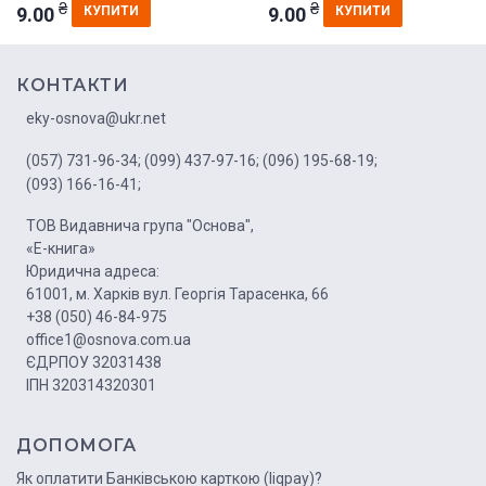
₴
₴
9.00
9.00
КУПИТИ
КУПИТИ
КОНТАКТИ
eky-osnova@ukr.net
(057) 731-96-34;
(099) 437-97-16;
(096) 195-68-19;
(093) 166-16-41;
ТОВ Видавнича група "Основа",
«Е-книга»
Юридична адреса:
61001, м. Харків вул. Георгія Тарасенка, 66
+38 (050) 46-84-975
office1@osnova.com.ua
ЄДРПОУ 32031438
ІПН 320314320301
ДОПОМОГА
Як оплатити Банківською карткою (liqpay)?