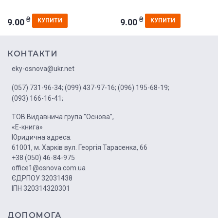
₴
₴
9.00
9.00
КУПИТИ
КУПИТИ
КОНТАКТИ
eky-osnova@ukr.net
(057) 731-96-34;
(099) 437-97-16;
(096) 195-68-19;
(093) 166-16-41;
ТОВ Видавнича група "Основа",
«Е-книга»
Юридична адреса:
61001, м. Харків вул. Георгія Тарасенка, 66
+38 (050) 46-84-975
office1@osnova.com.ua
ЄДРПОУ 32031438
ІПН 320314320301
ДОПОМОГА