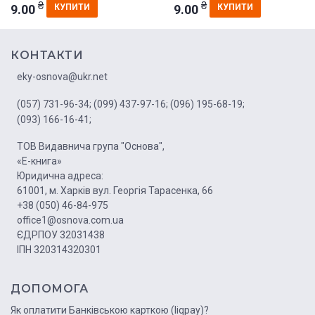
₴
₴
9.00
9.00
КУПИТИ
КУПИТИ
КОНТАКТИ
eky-osnova@ukr.net
(057) 731-96-34;
(099) 437-97-16;
(096) 195-68-19;
(093) 166-16-41;
ТОВ Видавнича група "Основа",
«Е-книга»
Юридична адреса:
61001, м. Харків вул. Георгія Тарасенка, 66
+38 (050) 46-84-975
office1@osnova.com.ua
ЄДРПОУ 32031438
ІПН 320314320301
ДОПОМОГА
Як оплатити Банківською карткою (liqpay)?