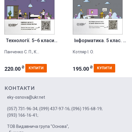
Технології. 5–6 класи. Мій кон...
Інформатика. 5 клас. Мій консп...
Панченко С. П., К...
Котляр І. О.
₴
₴
220.00
195.00
КУПИТИ
КУПИТИ
КОНТАКТИ
eky-osnova@ukr.net
(057) 731-96-34;
(099) 437-97-16;
(096) 195-68-19;
(093) 166-16-41;
ТОВ Видавнича група "Основа",