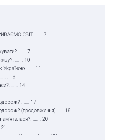
ВАЄМО СВІТ . ….. 7
вати? . ….. 7
иву?. ….. . 10
Україною . ….. 11
.. . 13
и?. …... 14
одорож? . ….. 17
подорож? (продовження) …... 18
м’яталася?. ….. . 20
 21
серце України»?. …... 22