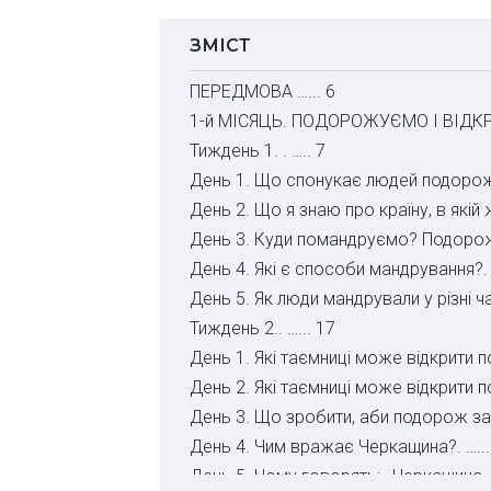
ЗМІСТ
ПЕРЕДМОВА …... 6
1-й МІСЯЦЬ. ПОДОРОЖУЄМО І ВІДКРИ
Тиждень 1. . ….. 7
День 1. Що спонукає людей подорожу
День 2. Що я знаю про країну, в якій ж
День 3. Куди помандруємо? Подорож 
День 4. Які є способи мандрування?. …
День 5. Як люди мандрували у різні час
Тиждень 2.. …... 17
День 1. Які таємниці може відкрити п
День 2. Які таємниці може відкрити 
День 3. Що зробити, аби подорож запа
День 4. Чим вражає Черкащина?. …...
День 5. Чому говорять: «Черкащина — 