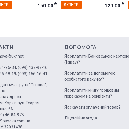
₴
₴
150.00
120.00
ПИТИ
КУПИТИ
День 4. Чи жили динозаври на територі
День 5. Що можна дізнатися про давні 
Тиждень 2. …... 50
День 1. Як дізнатися про минуле? ….. 
День 2. Як шукати інформацію про мин
День 3. Чим багаті надра України? …..
АКТИ
ДОПОМОГА
День 4. Чому потрібно оберігати земні
nova@ukr.net
Як оплатити Банківською картко
День 5. Де в Україні видобувають сіль
(liqpay)?
31-96-34;
(099) 437-97-16;
Тиждень 3 . ….. 57
Як оплатити за допомогою
95-68-19;
(093) 166-16-41;
День 1. Що буде, коли я виросту? . .. …
особистого рахунку?
День 2. Ким я хочу стати?. ….. . 58
давнича група "Основа",
Як оплатити книгу грошовим
га»
День 3. Що я знаю про сучасне вироб
переказом на реквізити?
на адреса:
День 4. Як зберегти те, що є? . ….. 61
м. Харків вул. Георгія
Як скачати оплачений товар?
День 5. Що є запорукою здоров’я і довг
нка, 66
50) 46-84-975
Тиждень 4. . ….. 65
Ліцензійна угода
1@osnova.com.ua
День 1. Ким були наші пращури?. ….. .
У 32031438