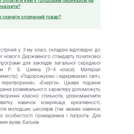
к оплатити книгу грошовим переказом на
еквізити?
к скачати оплачений товар?
трічей у 3-му класі, складені відповідно до
мог нового Державного стандарту початкової
 програми для закладів загальної середньої
вом Р. Б. Шияна (3–4 класи). Матеріал
семестр): «Подорожуємо і відкриваємо світ»,
 перетворення», «Енергія». Цікаве подання
 завдання розвивального характеру допоможуть
орення класної спільноти, урізноманітнити
витку навичок комунікації, креативності,
оти молодших школярів (так званих навичок
ї особистості громадянина і патріота. Для
них вузів, батьків.