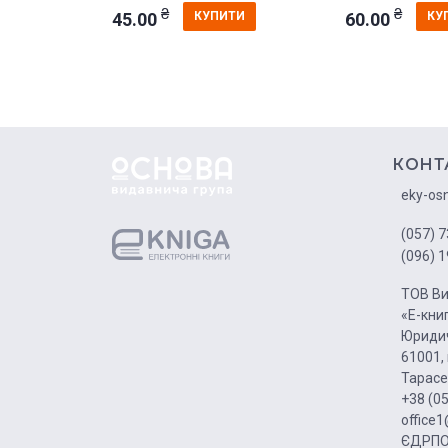
₴
₴
45.00
60.00
КУПИТИ
КУ
КОНТ
eky-os
(057) 7
(096) 1
ТОВ Ви
«Е-кни
Юридич
61001, 
Тарасе
+38 (0
office
ЄДРПО