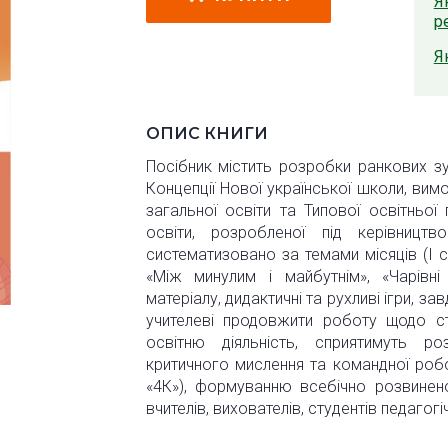
Я
р
Я
ОПИС КНИГИ
Посібник містить розробки ранкових зус
Концепції Нової української школи, ви
загальної освіти та Типової освітньої
освіти, розробленої під керівницт
систематизовано за темами місяців (І 
«Між минулим і майбутнім», «Чарівні
матеріалу, дидактичні та рухливі ігри,
учителеві продовжити роботу щодо ств
освітню діяльність, сприятимуть роз
критичного мислення та командної роб
«4К»), формуванню всебічно розвинено
вчителів, вихователів, студентів педагогіч