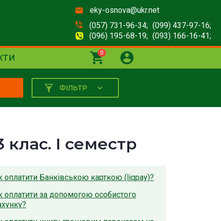
eky-osnova@ukr.net
(057) 731-96-34;
(099) 437-97-16;
(096) 195-68-19;
(093) 166-16-41;
0
КТИ
ФІЛЬТР
К
3 клас. I семестр
к оплатити Банківською карткою (liqpay)?
к оплатити за допомогою особистого
ахунку?