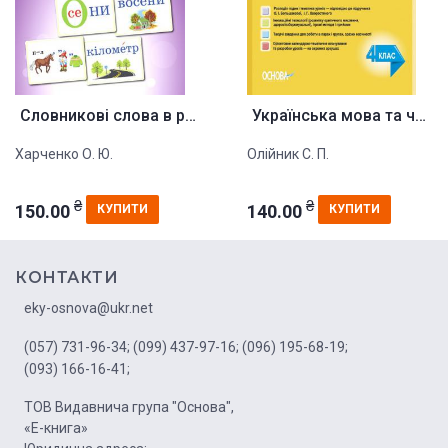
Словникові слова в ребусах. 4 ...
Українська мова та читання. 4 ...
Харченко О. Ю.
Олійник С. П.
₴
₴
150.00
140.00
КУПИТИ
КУПИТИ
КОНТАКТИ
eky-osnova@ukr.net
(057) 731-96-34;
(099) 437-97-16;
(096) 195-68-19;
(093) 166-16-41;
ТОВ Видавнича група "Основа",
«Е-книга»