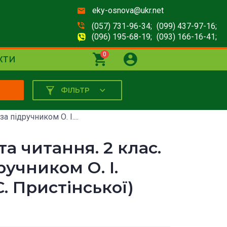
eky-osnova@ukr.net
(057) 731-96-34;
(099) 437-97-16;
(096) 195-68-19;
(093) 166-16-41;
0
КТИ
ФІЛЬТР
К
а підручником О. І....
а читання. 2 клас.
ручником О. І.
. Пристінської)