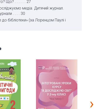
Що? . . . . . . 27
Досліджуємо медіа. Дитячий журнал.
али . . . . 30
е до бібліотеки» (за Лоренцом Паулі і
е до бібліотеки» (за Лоренцом Паулі і
ижкою (пресою) в осередках шкільних,
ь
я. Діалог. «Чарівна паличка» (за
я. Діалог. «Чарівна паличка» (за
Уїкенд» (Григорій Фалькович) . . . . 49
нах, по батькові . . . . 52
енах, по батькові. Дискусія. «Мрія
›
 . . . . 56
ні імена» (за Галиною Лозко) . . . . 59