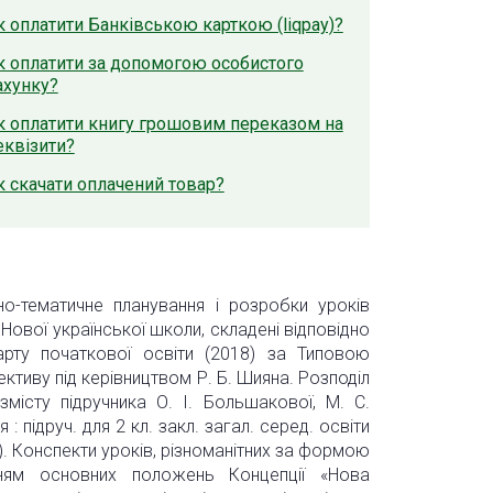
к оплатити Банківською карткою (liqpay)?
к оплатити за допомогою особистого
ахунку?
к оплатити книгу грошовим переказом на
еквізити?
к скачати оплачений товар?
но-тематичне планування і розробки уроків
 Нової української школи, складені відповідно
ту початкової освіти (2018) за Типовою
тиву під керівництвом Р. Б. Шияна. Розподіл
змісту підручника О. І. Большакової, М. С.
: підруч. для 2 кл. закл. загал. серед. освіти
019). Конспекти уроків, різноманітних за формою
ням основних положень Концепції «Нова