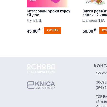
Інтегровані уроки курсу
Вчуся розв’я
«Я дос...
задачі. 2 кла
Ягупа І. Д.
Шелкова Л. М.
₴
₴
45.00
60.00
КУПИТИ
КУ
КОНТ
eky-os
(057) 7
(096) 1
ТОВ Ви
«Е-кни
Юридич