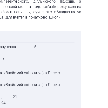
етентнісного, діяльнісного підходів, з
 інноваційних та здоров’язбережувальних
прийомів навчання, сучасного обладнання як
. Для вчителів початкової школи.
ня . . . . . . . . . 5
. 8
я. «Знайомий сніговик» (за Лесею
я. «Знайомий сніговик» (за Лесею
 . . . . 21
. 24