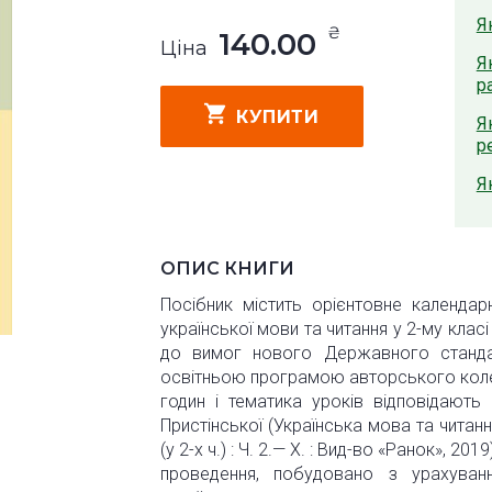
Я
₴
140.00
Ціна
Я
р
КУПИТИ
Я
р
Я
ОПИС КНИГИ
Посібник містить орієнтовне календар
української мови та читання у 2-му класі
до вимог нового Державного стандар
освітньою програмою авторського колек
годин і тематика уроків відповідають 
Пристінської (Українська мова та читання 
(у 2-х ч.) : Ч. 2.— Х. : Вид-во «Ранок», 2
проведення, побудовано з урахуван