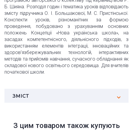
програмою авторського колективу під керівництвом Р.
Б. Шияна. Розподіл годин і тематика уроків відповідають
змісту підручника О. І. Большакової, М. С. Пристінської.
Конспекти уроків, різноманітних за формою
проведення, побудовано з урахуванням основних
положень Концепції «Нова українська школа», на
засадах компетентнісного, діяльнісного підходів, з
використанням елементів інтеграції, інноваційних та
здоров’язбережувальних технологій, інтерактивних
методів та прийомів навчання, сучасного обладнання як
складової нового освітнього середовища. Для вчителів
початкової школи.
ЗМІСТ
З цим товаром також купують