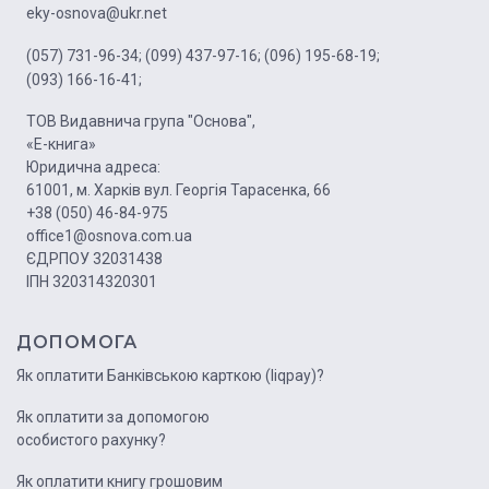
eky-osnova@ukr.net
(057) 731-96-34;
(099) 437-97-16;
(096) 195-68-19;
(093) 166-16-41;
ТОВ Видавнича група "Основа",
«Е-книга»
Юридична адреса:
61001, м. Харків вул. Георгія Тарасенка, 66
+38 (050) 46-84-975
office1@osnova.com.ua
ЄДРПОУ 32031438
ІПН 320314320301
ДОПОМОГА
Як оплатити Банківською карткою (liqpay)?
Як оплатити за допомогою
особистого рахунку?
Як оплатити книгу грошовим