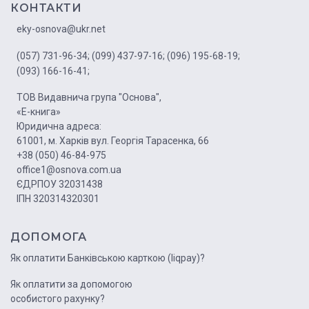
КОНТАКТИ
eky-osnova@ukr.net
(057) 731-96-34;
(099) 437-97-16;
(096) 195-68-19;
(093) 166-16-41;
ТОВ Видавнича група "Основа",
«Е-книга»
Юридична адреса:
61001, м. Харків вул. Георгія Тарасенка, 66
+38 (050) 46-84-975
office1@osnova.com.ua
ЄДРПОУ 32031438
ІПН 320314320301
ДОПОМОГА
Як оплатити Банківською карткою (liqpay)?
Як оплатити за допомогою
особистого рахунку?