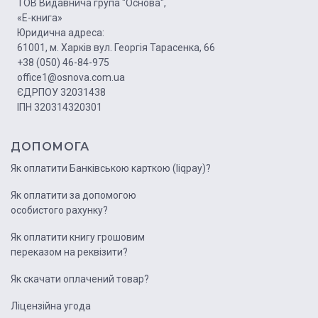
ТОВ Видавнича група "Основа",
«Е-книга»
Юридична адреса:
61001, м. Харків вул. Георгія Тарасенка, 66
+38 (050) 46-84-975
office1@osnova.com.ua
ЄДРПОУ 32031438
ІПН 320314320301
ДОПОМОГА
Як оплатити Банківською карткою (liqpay)?
Як оплатити за допомогою
особистого рахунку?
Як оплатити книгу грошовим
переказом на реквізити?
Як скачати оплачений товар?
Ліцензійна угода