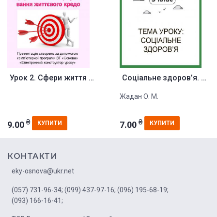
Урок 2. Сфери життя людини. Пл...
Соціальне здоров’я. Конспект у...
Жадан О. М.
₴
₴
9.00
7.00
КУПИТИ
КУПИТИ
КОНТАКТИ
eky-osnova@ukr.net
(057) 731-96-34;
(099) 437-97-16;
(096) 195-68-19;
(093) 166-16-41;