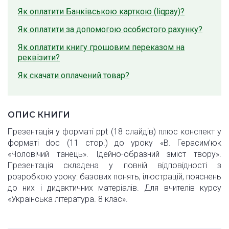
Як оплатити Банківською карткою (liqpay)?
Як оплатити за допомогою особистого рахунку?
Як оплатити книгу грошовим переказом на
реквізити?
Як скачати оплачений товар?
ОПИС КНИГИ
Презентація у форматі ppt (18 слайдів) плюс конспект у
форматі doc (11 стор.) до уроку «В. Герасим’юк
«Чоловічий танець». Ідейно-образний зміст твору».
Презентація складена у повній відповідності з
розробкою уроку: базових понять, ілюстрацій, пояснень
до них і дидактичних матеріалів. Для вчителів курсу
«Українська література. 8 клас».