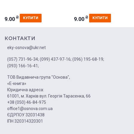
₴
₴
9.00
9.00
КУПИТИ
КУПИТИ
КОНТАКТИ
eky-osnova@ukr.net
(057) 731-96-34;
(099) 437-97-16;
(096) 195-68-19;
(093) 166-16-41;
ТОВ Видавнича група "Основа",
«Е-книга»
Юридична адреса:
61001, м. Харків вул. Георгія Тарасенка, 66
+38 (050) 46-84-975
office1@osnova.com.ua
ЄДРПОУ 32031438
ІПН 320314320301