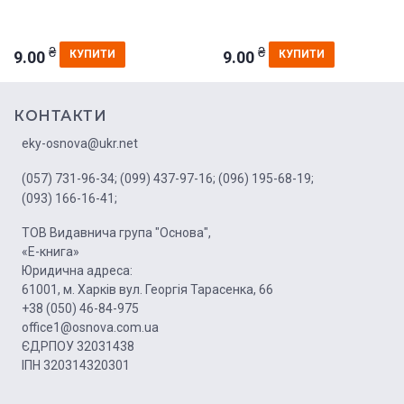
₴
₴
9.00
9.00
КУПИТИ
КУПИТИ
КОНТАКТИ
eky-osnova@ukr.net
(057) 731-96-34;
(099) 437-97-16;
(096) 195-68-19;
(093) 166-16-41;
ТОВ Видавнича група "Основа",
«Е-книга»
Юридична адреса:
61001, м. Харків вул. Георгія Тарасенка, 66
+38 (050) 46-84-975
office1@osnova.com.ua
ЄДРПОУ 32031438
ІПН 320314320301