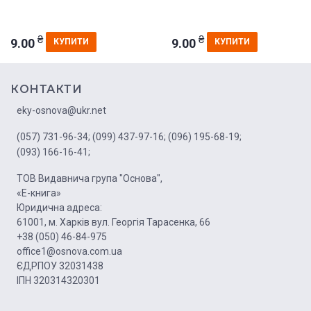
₴
₴
9.00
9.00
КУПИТИ
КУПИТИ
КОНТАКТИ
eky-osnova@ukr.net
(057) 731-96-34;
(099) 437-97-16;
(096) 195-68-19;
(093) 166-16-41;
ТОВ Видавнича група "Основа",
«Е-книга»
Юридична адреса:
61001, м. Харків вул. Георгія Тарасенка, 66
+38 (050) 46-84-975
office1@osnova.com.ua
ЄДРПОУ 32031438
ІПН 320314320301