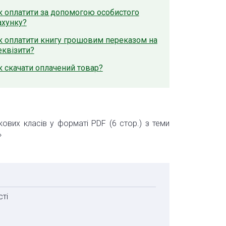
к оплатити за допомогою особистого
ахунку?
к оплатити книгу грошовим переказом на
еквізити?
к скачати оплачений товар?
кових класів у форматі PDF (6 стор.) з теми
»
сті