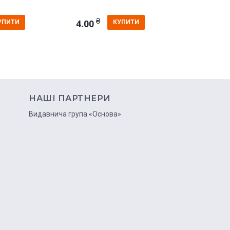
₴
₴
4.00
4.00
УПИТИ
КУПИТИ
НАШІ ПАРТНЕРИ
ю
Видавнича група «Основа»