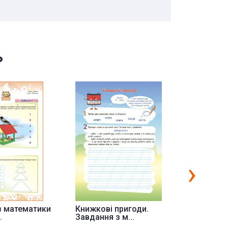
ь
›
з математики
Книжкові пригоди.
Гра «Кот
.
Завдання з м...
Завдання