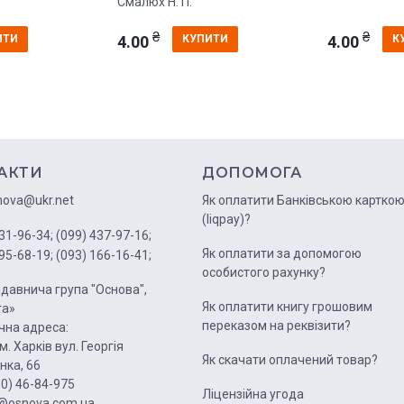
Смалюх Н. П.
₴
₴
4.00
4.00
ИТИ
КУПИТИ
К
АКТИ
ДОПОМОГА
nova@ukr.net
Як оплатити Банківською картко
(liqpay)?
31-96-34;
(099) 437-97-16;
Як оплатити за допомогою
95-68-19;
(093) 166-16-41;
особистого рахунку?
давнича група "Основа",
Як оплатити книгу грошовим
га»
переказом на реквізити?
на адреса:
м. Харків вул. Георгія
Як скачати оплачений товар?
нка, 66
50) 46-84-975
Ліцензійна угода
1@osnova.com.ua