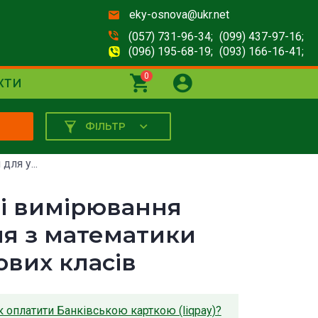
eky-osnova@ukr.net
(057) 731-96-34;
(099) 437-97-16;
(096) 195-68-19;
(093) 166-16-41;
0
КТИ
ФІЛЬТР
К
ля у...
ці вимірювання
ня з математики
ових класів
к оплатити Банківською карткою (liqpay)?