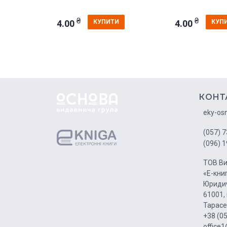
₴
₴
4.00
4.00
КУПИТИ
КУП
КОНТ
eky-os
(057) 7
(096) 1
ТОВ Ви
«Е-кни
Юридич
61001, 
Тарасе
+38 (0
office