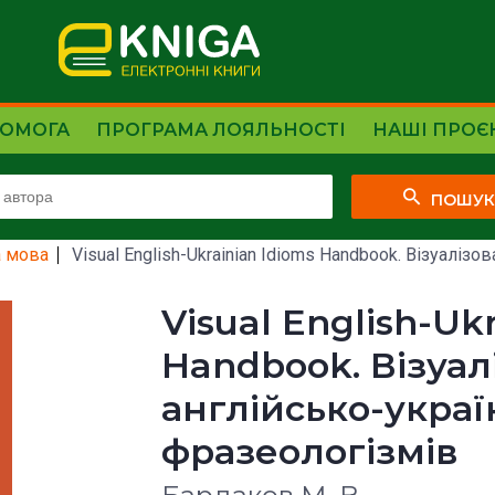
ОМОГА
ПРОГРАМА ЛОЯЛЬНОСТІ
НАШІ ПРОЄ
ПОШУ
а мова
Visual English-Ukrainian Idioms Handbook. Візуалізов
Visual English-Uk
Handbook. Візуа
англійсько-укра
фразеологізмів