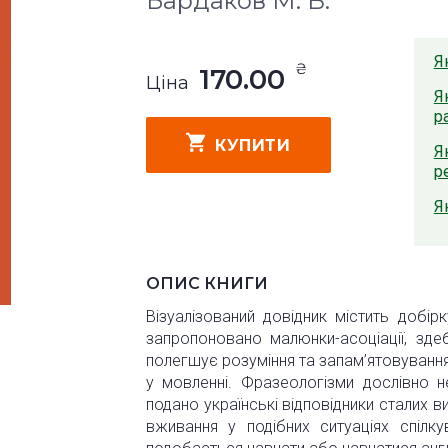
Бардаков М. В.
Я
₴
170.00
Ціна
Я
р
КУПИТИ
Я
р
Я
ОПИС КНИГИ
Візуалізований довідник містить добір
запропоновано малюнки-асоціації, зде
полегшує розуміння та запам’ятовування
у мовленні. Фразеологізми дослівно н
подано українські відповідники сталих в
вживання у подібних ситуаціях спілк