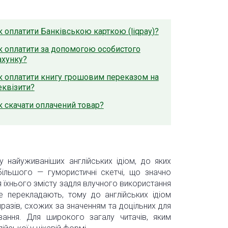
к оплатити Банківською карткою (liqpay)?
к оплатити за допомогою особистого
ахунку?
к оплатити книгу грошовим переказом на
еквізити?
к скачати оплачений товар?
ку найуживаніших англійських ідіом, до яких
більшого — гумористичні скетчі, що значно
 їхнього змісту задля влучного використання
е перекладають, тому до англійських ідіом
иразів, схожих за значенням та доцільних для
ування. Для широкого загалу читачів, яким