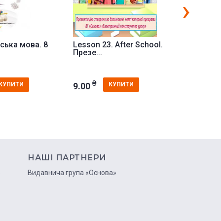
›
йська мова. 8
Lesson 23. After School.
Презента
Презе...
конспект
₴
₴
9.00
9.00
КУПИТИ
КУПИТИ
НАШІ ПАРТНЕРИ
ю
Видавнича група «Основа»