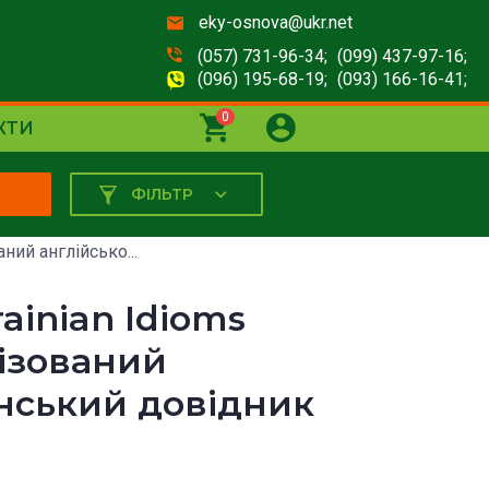
eky-osnova@ukr.net
(057) 731-96-34;
(099) 437-97-16;
(096) 195-68-19;
(093) 166-16-41;
0
КТИ
ФІЛЬТР
К
аний англійсько...
rainian Idioms
лізований
їнський довідник