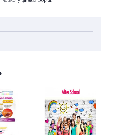
йської у цікавій формі.
ь