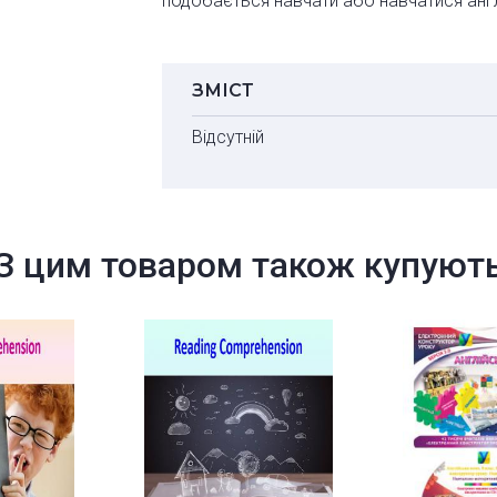
подобається навчати або навчатися англі
ЗМІСТ
Відсутній
З цим товаром також купуют