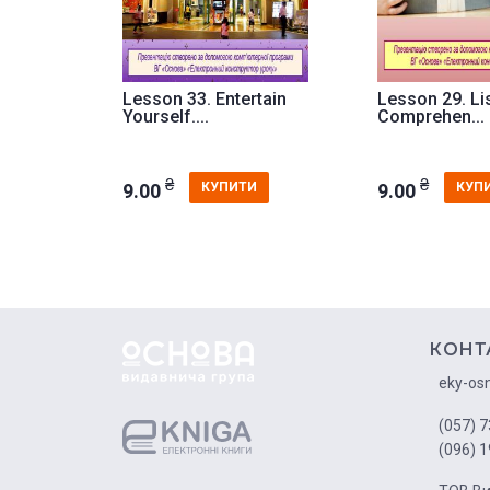
Lesson 33. Entertain
Lesson 29. Li
Yourself....
Comprehen...
₴
₴
9.00
9.00
КУПИТИ
КУП
КОНТ
eky-os
(057) 7
(096) 1