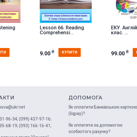
stening
Lesson 66. Reading
ЕКУ. Англі
Comprehensi...
клас. ...
₴
₴
9.00
99.00
ИТИ
КУПИТИ
АКТИ
ДОПОМОГА
nova@ukr.net
Як оплатити Банківською картко
(liqpay)?
31-96-34;
(099) 437-97-16;
Як оплатити за допомогою
95-68-19;
(093) 166-16-41;
особистого рахунку?