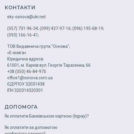
КОНТАКТИ
eky-osnova@ukr.net
(057) 731-96-34;
(099) 437-97-16;
(096) 195-68-19;
(093) 166-16-41;
ТОВ Видавнича група "Основа",
«Е-книга»
Юридична адреса:
61001, м. Харків вул. Георгія Тарасенка, 66
+38 (050) 46-84-975
office1@osnova.com.ua
ЄДРПОУ 32031438
ІПН 320314320301
ДОПОМОГА
Як оплатити Банківською карткою (liqpay)?
Як оплатити за допомогою
особистого рахунку?