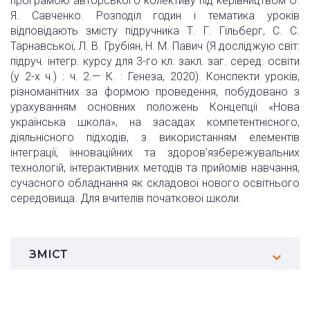
програмою авторського колективу під керівництвом О.
Я. Савченко. Розподіл годин і тематика уроків
відповідають змісту підручника Т. Г. Гільберг, С. С.
Тарнавської, Л. В. Грубіян, Н. М. Павич (Я досліджую світ:
підруч. інтегр. курсу для 3-го кл. закл. заг. серед. освіти
(у 2-х ч.) : ч. 2.— К. : Генеза, 2020). Конспекти уроків,
різноманітних за формою проведення, побудовано з
урахуванням основних положень Концепції «Нова
українська школа», на засадах компетентнісного,
діяльнісного підходів, з використанням елементів
інтеграції, інноваційних та здоров’язбережувальних
технологій, інтерактивних методів та прийомів навчання,
сучасного обладнання як складової нового освітнього
середовища. Для вчителів початкової школи.
ЗМІСТ