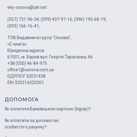
eky-osnova@ukr.net
(057) 731-96-34;
(099) 437-97-16;
(096) 195-68-19;
(093) 166-16-41;
ТОВ Видавнича група "Основа",
«Е-книга»
Юридична адреса:
61001, м. Харків вул. Георгія Тарасенка, 66
+38 (050) 46-84-975
office1@osnova.com.ua
ЄДРПОУ 32031438
ІПН 320314320301
ДОПОМОГА
Як оплатити Банківською карткою (liqpay)?
Як оплатити за допомогою
особистого рахунку?