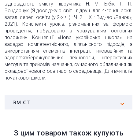
відповідають змісту підручника Н. М. Бібік, Г. П.
Бондарчук (Я досліджую світ : підруч. для 4-го кл. закл.
загал. серед. освіти (у 2-х ч.) : Ч. 2.— Х. : Вид-во «Ранок»,
2021). Конспекти уроків, різноманітних за формою
проведення, побудовано з урахуванням основних
положень Концепції «Нова українська школа», на
засадах компетентнісного, діяльнісного підходів, з
використанням елементів інтеграції, інноваційних та
здоров’язбережувальних технологій, інтерактивних
методів та прийомів навчання, сучасного обладнання як
складової нового освітнього середовища. Для вчителів
початкової школи.
ЗМІСТ
З цим товаром також купують