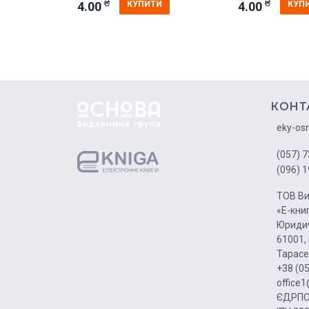
₴
₴
4.00
4.00
КУПИТИ
КУП
КОНТ
eky-os
(057) 7
(096) 1
ТОВ Ви
«Е-кни
Юридич
61001, 
Тарасе
+38 (0
office
ЄДРПО