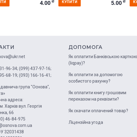
₴
₴
4.00
5.00
ИТИ
КУПИТИ
К
АКТИ
ДОПОМОГА
nova@ukr.net
Як оплатити Банківською картко
(liqpay)?
31-96-34;
(099) 437-97-16;
Як оплатити за допомогою
95-68-19;
(093) 166-16-41;
особистого рахунку?
давнича група "Основа",
Як оплатити книгу грошовим
га»
переказом на реквізити?
на адреса:
м. Харків вул. Георгія
Як скачати оплачений товар?
нка, 66
50) 46-84-975
Ліцензійна угода
1@osnova.com.ua
У 32031438