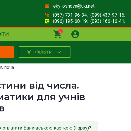
eky-osnova@ukr.net
(057) 731-96-34;
(099) 437-97-16;
(096) 195-68-19;
(093) 166-16-41;
0
КТИ
ФІЛЬТР
К
 поча...
тини від числа.
матики для учнів
в
к оплатити Банківською карткою (liqpay)?