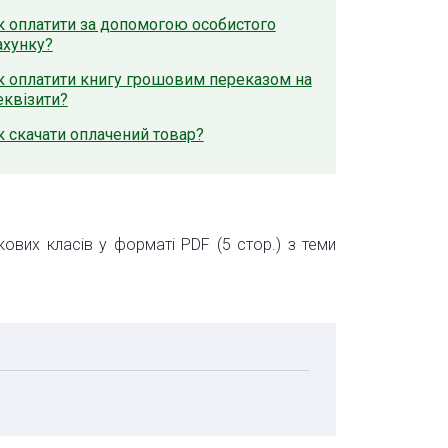
к оплатити за допомогою особистого
ахунку?
к оплатити книгу грошовим переказом на
еквізити?
к скачати оплачений товар?
кових класів у форматі PDF (5 стор.) з теми