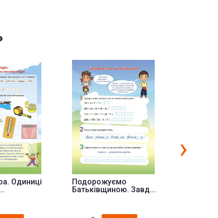
ь
›
ра. Одиниці
Подорожуємо
Місткіст
..
Батьківщиною. Завд...
Одиниці 