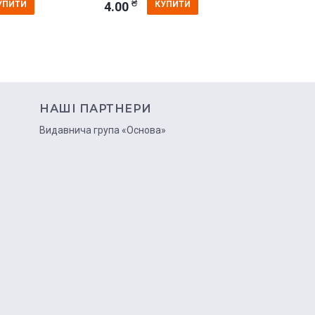
₴
₴
4.00
5.00
УПИТИ
КУПИТИ
НАШІ ПАРТНЕРИ
ю
Видавнича група «Основа»