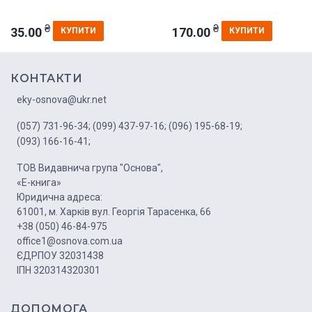
₴
₴
35.00
170.00
КУПИТИ
КУПИТИ
КОНТАКТИ
eky-osnova@ukr.net
(057) 731-96-34;
(099) 437-97-16;
(096) 195-68-19;
(093) 166-16-41;
ТОВ Видавнича група "Основа",
«Е-книга»
Юридична адреса:
61001, м. Харків вул. Георгія Тарасенка, 66
+38 (050) 46-84-975
office1@osnova.com.ua
ЄДРПОУ 32031438
ІПН 320314320301
ДОПОМОГА