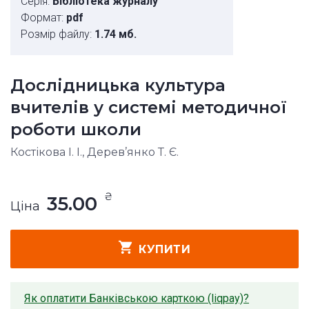
Серія:
Бібліотека журналу
Формат:
pdf
Розмір файлу:
1.74 мб.
Дослідницька культура
вчителів у системі методичної
роботи школи
Костікова І. І., Дерев’янко Т. Є.
₴
35.00
Ціна
КУПИТИ
Як оплатити Банківською карткою (liqpay)?