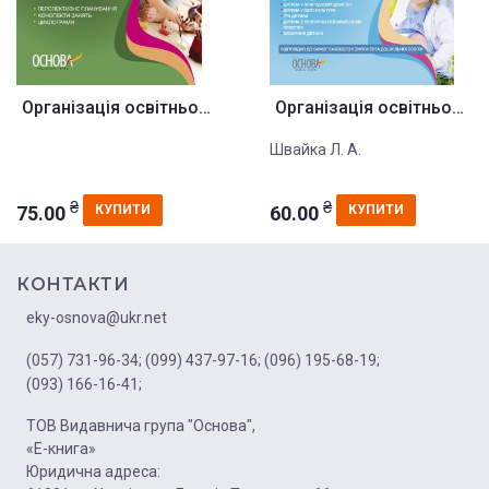
Організація освітнього процесу...
Організація освітньої діяльнос...
Швайка Л. А.
₴
₴
75.00
60.00
КУПИТИ
КУПИТИ
КОНТАКТИ
eky-osnova@ukr.net
(057) 731-96-34;
(099) 437-97-16;
(096) 195-68-19;
(093) 166-16-41;
ТОВ Видавнича група "Основа",
«Е-книга»
Юридична адреса: