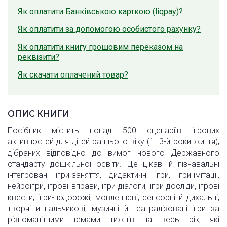
Як оплатити Банківською карткою (liqpay)?
Як оплатити за допомогою особистого рахунку?
Як оплатити книгу грошовим переказом на
реквізити?
Як скачати оплачений товар?
ОПИС КНИГИ
Посібник містить понад 500 сценаріїв ігрових
активностей для дітей раннього віку (1–3-й роки життя),
дібраних відповідно до вимог нового Державного
стандарту дошкільної освіти. Це цікаві й пізнавальні
інтегровані ігри-заняття, дидактичні ігри, ігри-імітації,
нейроігри, ігрові вправи, ігри-діалоги, ігри-досліди, ігрові
квести, ігри-подорожі, мовленнєві, сенсорні й дихальні,
творчі й пальчикові, музичні й театралізовані ігри за
різноманітними темами тижнів на весь рік, які