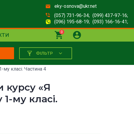
eky-osnova@ukr.net
(057) 731-96-34;
(099) 437-97-16;
(096) 195-68-19;
(093) 166-16-41;
0
КТИ
ФІЛЬТР
К
1-му класі. Частина 4
и курсу «Я
 1-му класі.