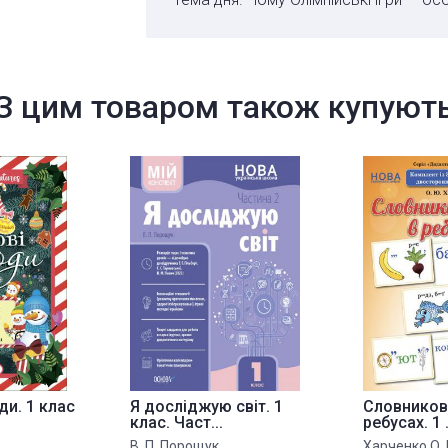
Тиждень 21. Мої улюблені книжки . . . . . . .
Тема дня. Чому варто читати книги? . . . 
Тема дня. Як народилася книга?. . . . . . . 
З цим товаром також купуют
Тема дня. Як продовжити життя книж
майстерня/лікарня?. . . 54
Тема дня. Де живуть книжки? Яка найбі
Тема дня. Моя улюблена книжка . . . . . . 
Тиждень 22. Транспорт. . . . . . . . . . . . . 
Тема дня. Які види транспорту існують? .
Тема дня. Транспорт моєї місцевості. 
Тема дня. Навіщо потрібні правила доро
ди. 1 клас
Я досліджую світ. 1
Словникові
клас. Част...
ребусах. 1 .
В. П. Порощук
Харченко О. 