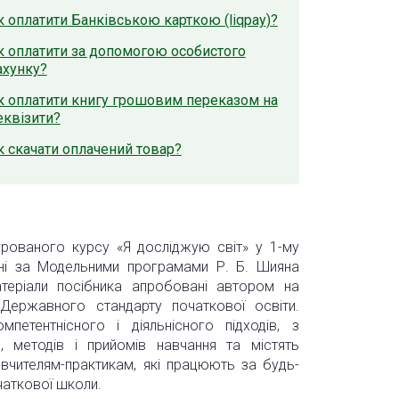
к оплатити Банківською карткою (liqpay)?
к оплатити за допомогою особистого
ахунку?
к оплатити книгу грошовим переказом на
еквізити?
к скачати оплачений товар?
егрованого курсу «Я досліджую світ» у 1-му
дені за Модельними програмами Р. Б. Шияна
матеріали посібника апробовані автором на
 Державного стандарту початкової освіти.
етентнісного і діяльнісного підходів, з
й, методів і прийомів навчання та містять
 вчителям-практикам, які працюють за будь-
очаткової школи.