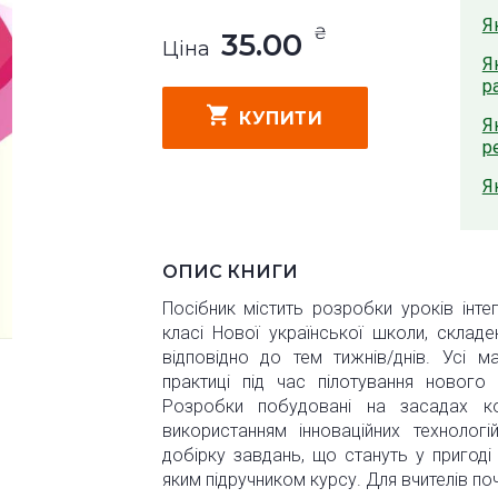
Я
₴
35.00
Ціна
Я
р
КУПИТИ
Я
р
Я
ОПИС КНИГИ
Посібник містить розробки уроків інт
класі Нової української школи, скла
відповідно до тем тижнів/днів. Усі 
практиці під час пілотування нового
Розробки побудовані на засадах комп
використанням інноваційних технологі
добірку завдань, що стануть у пригоді
яким підручником курсу. Для вчителів п