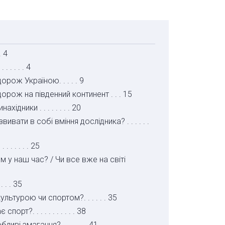
. 4
 . . . . 4
ож Україною. . . . . 9
рож на південний континент . . . 15
дники . . . . . . . . 20
ивати в собі вміння дослідника? . . . . . .
. . . . . 25
 у наш час? / Чи все вже на світі
 . . . 35
ьтурою чи спортом?. . . . . . 35
рт?. . . . . . . . . . . 38
иві змагання?. . . . . . . 41