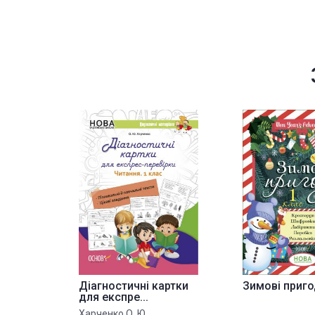
Діагностичні картки
Зимові приго
для експре...
Харченко О. Ю.