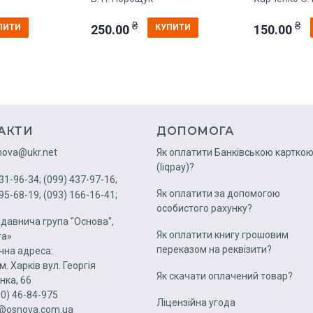
₴
₴
250.00
150.00
ПИТИ
КУПИТИ
АКТИ
ДОПОМОГА
nova@ukr.net
Як оплатити Банківською картко
(liqpay)?
31-96-34;
(099) 437-97-16;
Як оплатити за допомогою
95-68-19;
(093) 166-16-41;
особистого рахунку?
давнича група "Основа",
Як оплатити книгу грошовим
га»
переказом на реквізити?
на адреса:
м. Харків вул. Георгія
Як скачати оплачений товар?
нка, 66
50) 46-84-975
Ліцензійна угода
1@osnova.com.ua