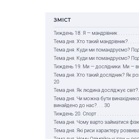
ЗМІСТ
Тиждень 18. Я — мандрівник . . . . . . . . 
Тема дня. Хто такий мандрівник?. . . . . . .
Тема дня. Куди ми помандруємо? Подор
Тема дня. Куди ми помандруємо? Подо
Тиждень 19. Ми — дослідники. Ми — винахі
Тема дня. Хто такий дослідник? Як розв
20
Тема дня. Як людина досліджує світ?. . . 
Тема дня. Чи можна бути винахідником
винайдено до нас?. . . 30
Тиждень 20. Спорт . . . . . . . . . . . . . . . . .
Тема дня. Чому варто займатися фізкул
Тема дня. Які риси характеру розвиває спо
Тема дня. Чому Олімпійські ігри — особл