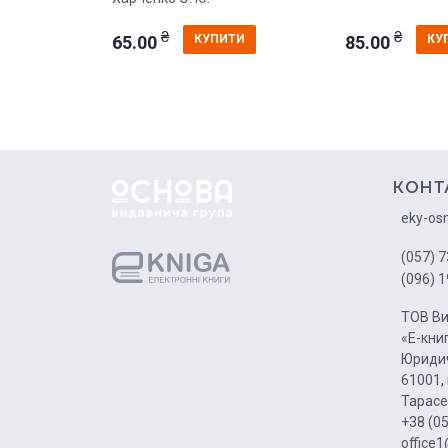
₴
₴
65.00
85.00
КУПИТИ
КУ
КОНТ
eky-os
(057) 7
(096) 1
ТОВ Ви
«Е-кни
Юридич
61001, 
Тарасе
+38 (0
office