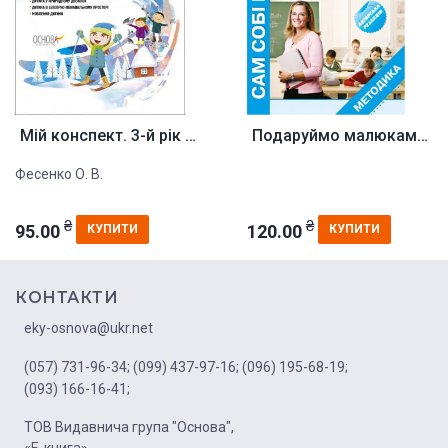
Мій конспект. 3-й рік життя. I...
Подаруймо малюкам чарівний сві...
Фесенко О. В.
₴
₴
95.00
120.00
КУПИТИ
КУПИТИ
КОНТАКТИ
eky-osnova@ukr.net
(057) 731-96-34;
(099) 437-97-16;
(096) 195-68-19;
(093) 166-16-41;
ТОВ Видавнича група "Основа",
«Е-книга»