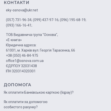
КОНТАКТИ
eky-osnova@ukr.net
(057) 731-96-34;
(099) 437-97-16;
(096) 195-68-19;
(093) 166-16-41;
ТОВ Видавнича група "Основа",
«Е-книга»
Юридична адреса:
61001, м. Харків вул. Георгія Тарасенка, 66
+38 (050) 46-84-975
office1@osnova.com.ua
ЄДРПОУ 32031438
ІПН 320314320301
ДОПОМОГА
Як оплатити Банківською карткою (liqpay)?
Як оплатити за допомогою
особистого рахунку?